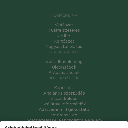
TERMÉKEINK
Vadászat
Túrafelszerelés
Kerítés
Kertészet
Fogyasztói elállás
HÍREK, AKCIÓK
Aktualitások, blog
Újdonságok
Aktuális akciók
INFORMÁCIÓK
Kapcsolat
Általános szerződés
Visszaküldés
Szállítási információk
Adatvédelmi tájékoztató
Impresszum
Adatkezeléssel kapcsolatos kérelem