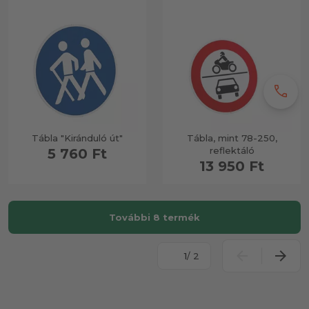
call
Tábla "Kiránduló út"
Tábla, mint 78-250,
reflektáló
5 760 Ft
13 950 Ft
További 8 termék
/ 2