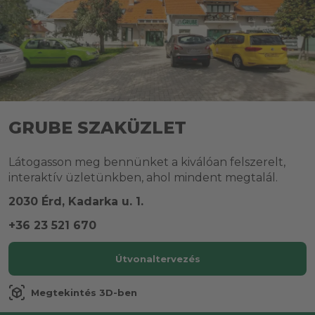
GRUBE SZAKÜZLET
Látogasson meg bennünket a kiválóan felszerelt,
interaktív üzletünkben, ahol mindent megtalál.
2030 Érd, Kadarka u. 1.
+36 23 521 670
Útvonaltervezés
view_in_ar
Megtekintés 3D-ben