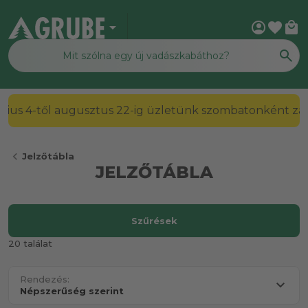
arrow_drop_down
account_circle
favorite
local_mall
2026. július 4-től augusztus 22-ig üzletünk szombato
chevron_left
Jelzőtábla
JELZŐTÁBLA
Szűrések
20 találat
Rendezés: