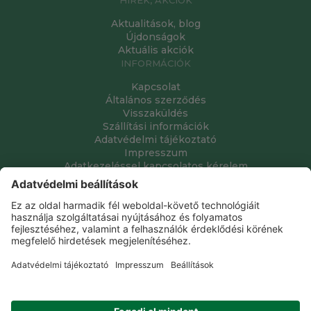
Aktualitások, blog
Újdonságok
Aktuális akciók
INFORMÁCIÓK
Kapcsolat
Általános szerződés
Visszaküldés
Szállítási információk
Adatvédelmi tájékoztató
Impresszum
Adatkezeléssel kapcsolatos kérelem