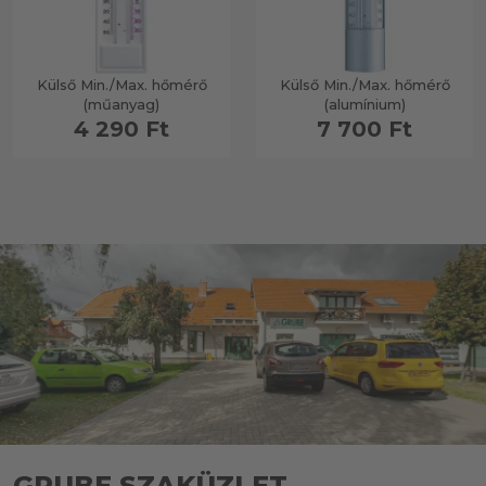
Külső Min./Max. hőmérő
Külső Min./Max. hőmérő
(műanyag)
(alumínium)
4 290 Ft
7 700 Ft
GRUBE SZAKÜZLET