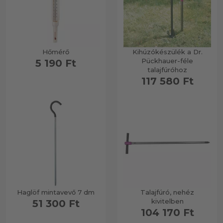
Hőmérő
Kihúzókészülék a Dr.
Pückhauer-féle
5 190 Ft
talajfúróhoz
117 580 Ft
Haglöf mintavevő 7 dm
Talajfúró, nehéz
kivitelben
51 300 Ft
104 170 Ft