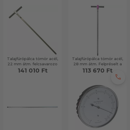
Talajfúrópálca tömör acél,
Talajfúrópálca tömör acél,
22 mm átm. felcsavarozo
28 mm átm. Felpréselt a
141 010 Ft
113 670 Ft
call