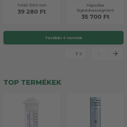
Toldó 1000 mm
Hajszálas
légnedvességmérő
39 280 Ft
35 700 Ft
További 4 termék
/ 2
TOP TERMÉKEK