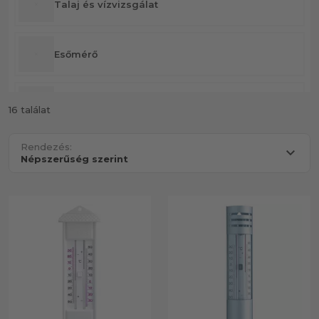
Talaj és vízvizsgálat
Esőmérő
Hőmérő
16 találat
Rendezés:
Időjárás állomás