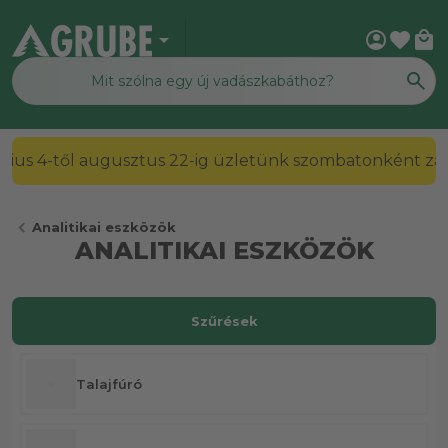
arrow_drop_down
account_circle
favorite
local_mall
2026. július 4-től augusztus 22-ig üzletünk szombato
chevron_left
Analitikai eszközök
ANALITIKAI ESZKÖZÖK
Szűrések
Talajfúró