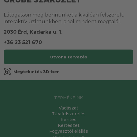
Látogasson meg bennünket a kiválóan felszerelt,
interaktív üzletünkben, ahol mindent megtalál.
2030 Érd, Kadarka u. 1.
+36 23 521 670
Útvonaltervezés
view_in_ar
Megtekintés 3D-ben
TERMÉKEINK
Vadászat
Túrafelszerelés
Kerítés
Kertészet
Fogyasztói elállás
HÍREK, AKCIÓK