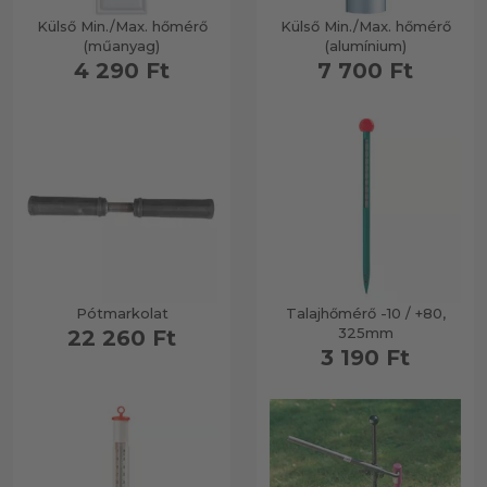
Külső Min./Max. hőmérő
Külső Min./Max. hőmérő
(műanyag)
(alumínium)
4 290 Ft
7 700 Ft
Pótmarkolat
Talajhőmérő -10 / +80,
325mm
22 260 Ft
3 190 Ft