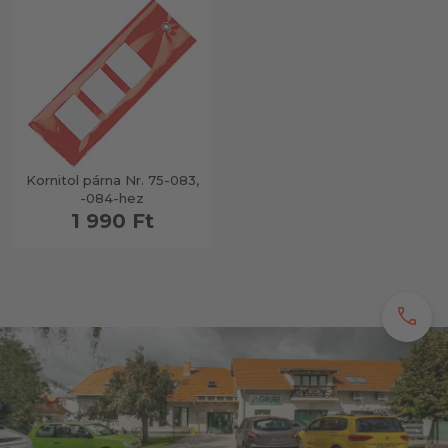
Kornitol párna Nr. 75-083,
-084-hez
1 990 Ft
call