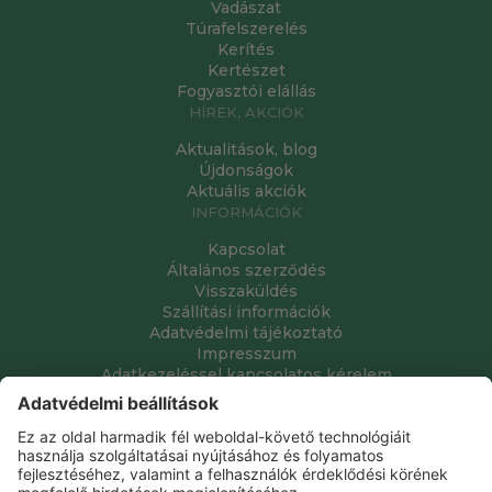
Vadászat
Túrafelszerelés
Kerítés
Kertészet
Fogyasztói elállás
HÍREK, AKCIÓK
Aktualitások, blog
Újdonságok
Aktuális akciók
INFORMÁCIÓK
Kapcsolat
Általános szerződés
Visszaküldés
Szállítási információk
Adatvédelmi tájékoztató
Impresszum
Adatkezeléssel kapcsolatos kérelem