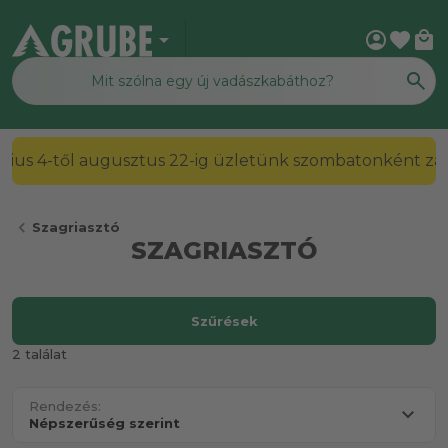
arrow_drop_down
account_circle
favorite
local_mall
július 4-től augusztus 22-ig üzletünk szombatonként zárv
chevron_left
Szagriasztó
SZAGRIASZTÓ
Szűrések
2 találat
Rendezés: