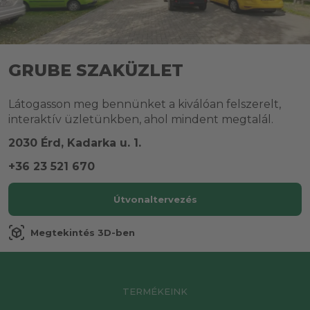
GRUBE SZAKÜZLET
Látogasson meg bennünket a kiválóan felszerelt,
interaktív üzletünkben, ahol mindent megtalál.
2030 Érd, Kadarka u. 1.
+36 23 521 670
Útvonaltervezés
view_in_ar
Megtekintés 3D-ben
TERMÉKEINK