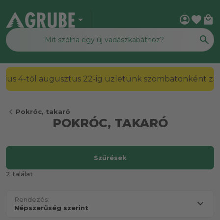
arrow_drop_down
account_circle
favorite
local_mall
2026. július 4-től augusztus 22-ig üzletünk szombato
chevron_left
Pokróc, takaró
POKRÓC, TAKARÓ
Szűrések
2 találat
Rendezés: