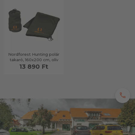
Nordforest Hunting polár
takaró, 160x200 cm, olív
13 890 Ft
call