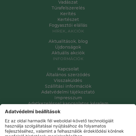
Vadászat
Túrafelszerelés
Kerítés
Kertészet
Fogyasztói elállás
HÍREK, AKCIÓK
Aktualitások, blog
Újdonságok
Aktuális akciók
INFORMÁCIÓK
Kapcsolat
Általános szerződés
Visszaküldés
Szállítási információk
Adatvédelmi tájékoztató
Impresszum
Adatkezeléssel kapcsolatos kérelem