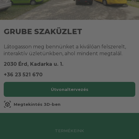
GRUBE SZAKÜZLET
Látogasson meg bennünket a kiválóan felszerelt,
interaktív üzletünkben, ahol mindent megtalál.
2030 Érd, Kadarka u. 1.
+36 23 521 670
Útvonaltervezés
view_in_ar
Megtekintés 3D-ben
TERMÉKEINK