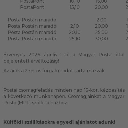
PostaPont
10,10
15,00
2
PostaPont
15,10
20,00
2
Posta Postán maradó
2,00
Posta Postán maradó
2,10
20,00
Posta Postán maradó
20,10
25,00
2
Posta Postán maradó
25,10
30,00
2
Érvényes: 2026. április 1-tól a Magyar Posta által
bejelentett árváltozásig!
Az árak a 27%-os forgalmi adót tartalmazzák!
Postai csomagfeladás minden nap 15-kor, kézbesítés
a következő munkanapon. Csomagjainkat a Magyar
Posta (MPL) szállítja házhoz.
Külföldi szállításokra egyedi ajánlatot adunk!