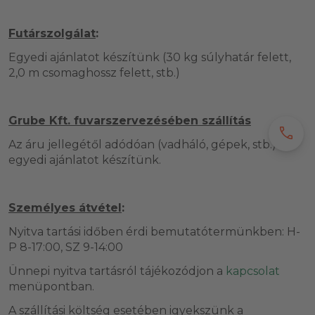
Futárszolgálat
:
Egyedi ajánlatot készítünk (30 kg súlyhatár felett,
2,0 m csomaghossz felett, stb.)
Grube Kft. fuvarszervezésében szállítás
call
Az áru jellegétől adódóan (vadháló, gépek, stb.)
egyedi ajánlatot készítünk.
Személyes átvétel
:
Nyitva tartási időben érdi bemutatótermünkben: H-
P 8-17:00, SZ 9-14:00
Ünnepi nyitva tartásról tájékozódjon a
kapcsolat
menüpontban.
A szállítási költség esetében igyekszünk a