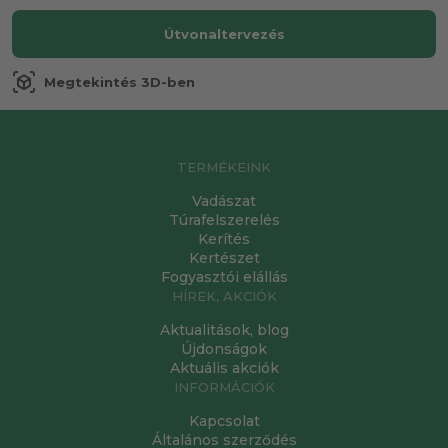
Útvonaltervezés
view_in_ar
Megtekintés 3D-ben
TERMÉKEINK
Vadászat
Túrafelszerelés
Kerítés
Kertészet
Fogyasztói elállás
HÍREK, AKCIÓK
Aktualitások, blog
Újdonságok
Aktuális akciók
INFORMÁCIÓK
Kapcsolat
Általános szerződés