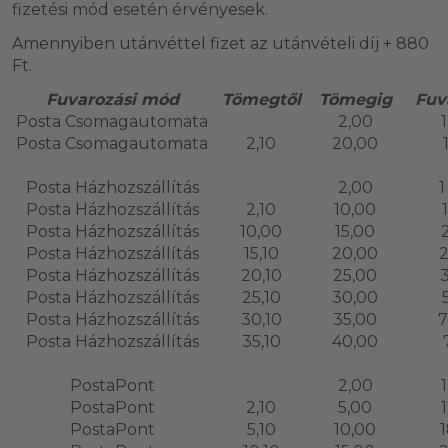
fizetési mód esetén érvényesek.
Amennyiben utánvéttel fizet az utánvételi díj + 880
Ft.
Fuvarozási mód
Tömegtől
Tömegig
Fuv
Posta Csomagautomata
2,00
Posta Csomagautomata
2,10
20,00
Posta Házhozszállítás
2,00
1
Posta Házhozszállítás
2,10
10,00
Posta Házhozszállítás
10,00
15,00
Posta Házhozszállítás
15,10
20,00
2
Posta Házhozszállítás
20,10
25,00
Posta Házhozszállítás
25,10
30,00
Posta Házhozszállítás
30,10
35,00
7
Posta Házhozszállítás
35,10
40,00
7
PostaPont
2,00
PostaPont
2,10
5,00
PostaPont
5,10
10,00