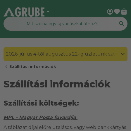
arrow_drop_down
account_circle
favorite
local_mall
2026. július 4-től augusztus 22-ig üzletünk szombato
chevron_left
Szállítási információk
Szállítási információk
Szállítási költségek:
MPL - Magyar Posta fuvardíja
:
A táblázat díjai előre utalásos, vagy web bankkártyás