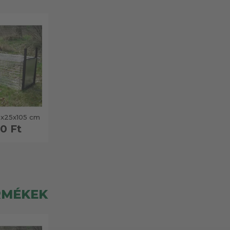
x25x105 cm
0 Ft
RMÉKEK