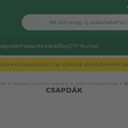
ságok
Bolhapiac
Márkáink
Blog
OTP Áruhitel
július 4-től augusztus 22-ig üzletünk szombatonként zárv
chevron_right
chevron_right
chevron_right
ldal
Vadászat, túrázás és szabadidő
Vadászati felszerelések
C
CSAPDÁK