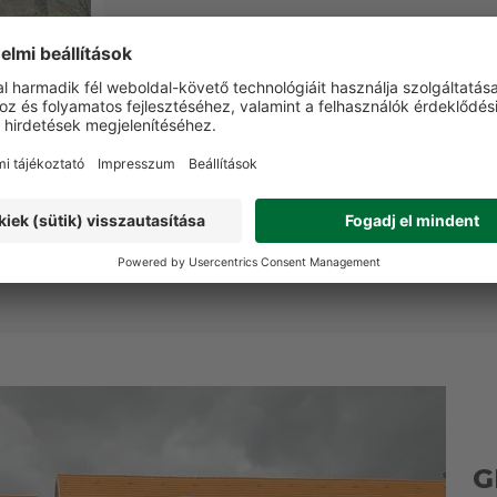
x25x105 cm
0 Ft
G