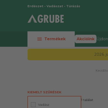
Erdészet • Vadászat • Túrázás
menu
Termékek
Akcióink
Újdon
2026. 
Kezdőo
KIEMELT SZŰRÉSEK
1 találat
Vadász