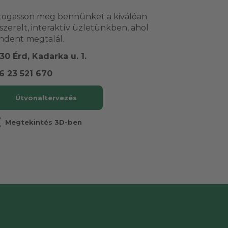
togasson meg bennünket a kiválóan
lszerelt, interaktív üzletünkben, ahol
ndent megtalál.
30 Érd, Kadarka u. 1.
6 23 521 670
Útvonaltervezés
r
Megtekintés 3D-ben