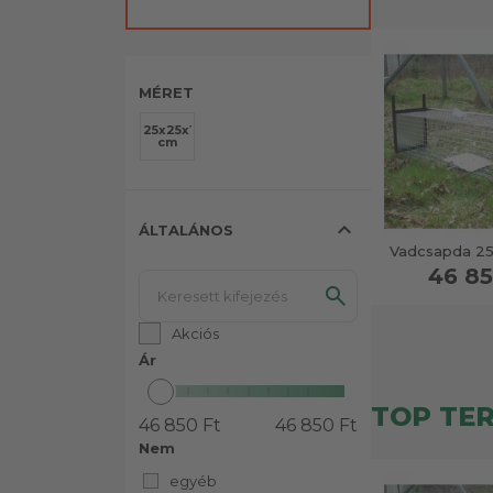
MÉRET
25x25x105
cm
expand_less
ÁLTALÁNOS
Vadcsapda 25
46 85
Akciós
Ár
TOP TE
46 850 Ft
46 850 Ft
Nem
egyéb