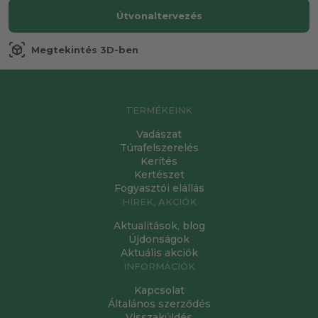
Útvonaltervezés
view_in_ar
Megtekintés 3D-ben
TERMÉKEINK
Vadászat
Túrafelszerelés
Kerítés
Kertészet
Fogyasztói elállás
HÍREK, AKCIÓK
Aktualitások, blog
Újdonságok
Aktuális akciók
INFORMÁCIÓK
Kapcsolat
Általános szerződés
Visszaküldés