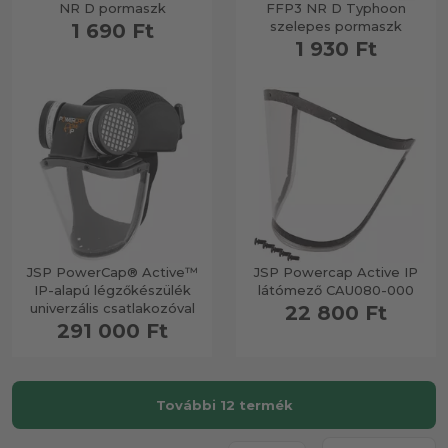
NR D pormaszk
FFP3 NR D Typhoon
szelepes pormaszk
1 690 Ft
1 930 Ft
JSP PowerCap® Active™
JSP Powercap Active IP
IP-alapú légzőkészülék
látómező CAU080-000
univerzális csatlakozóval
22 800 Ft
291 000 Ft
További 12 termék