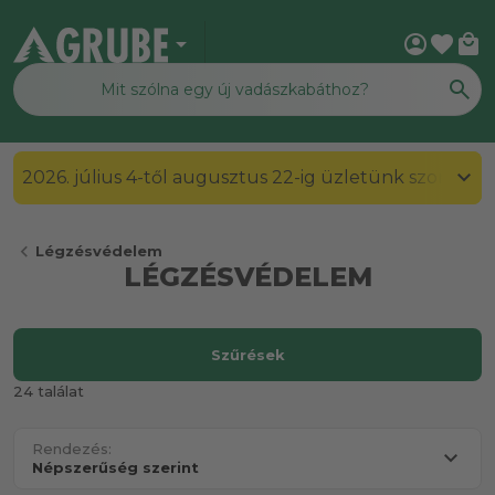
arrow_drop_down
account_circle
favorite
local_mall
2026. július 4-től augusztus 22-ig üzletünk szombato
chevron_left
Légzésvédelem
LÉGZÉSVÉDELEM
Szűrések
24 találat
Rendezés: