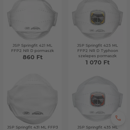
JSP Springfit 421 ML
JSP Springfit 425 ML
FFP2 NR D pormaszk
FFP2 NR D Typhoon
szelepes pormaszk
860 Ft
1 070 Ft
call
JSP Springfit 431 ML FFP3
JSP Springfit 435 ML