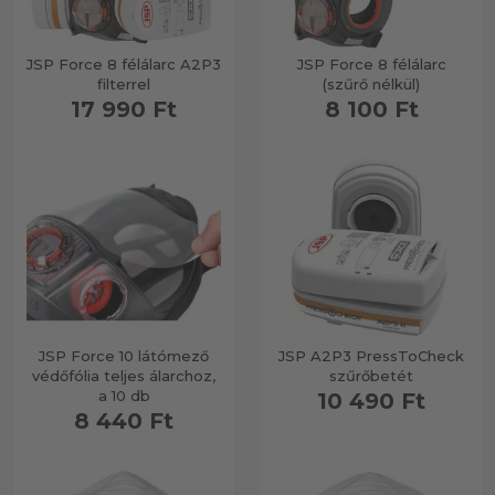
JSP Force 8 félálarc A2P3
JSP Force 8 félálarc
filterrel
(szűrő nélkül)
17 990 Ft
8 100 Ft
JSP Force 10 látómező
JSP A2P3 PressToCheck
védőfólia teljes álarchoz,
szűrőbetét
a 10 db
10 490 Ft
8 440 Ft