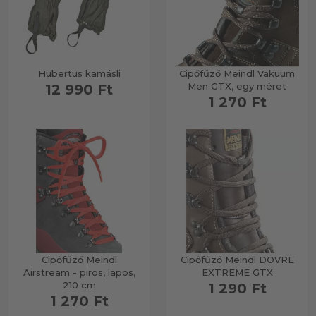
Hubertus kamásli
Cipőfűző Meindl Vakuum
Men GTX, egy méret
12 990 Ft
1 270 Ft
Cipőfűző Meindl
Cipőfűző Meindl DOVRE
Airstream - piros, lapos,
EXTREME GTX
210 cm
1 290 Ft
1 270 Ft