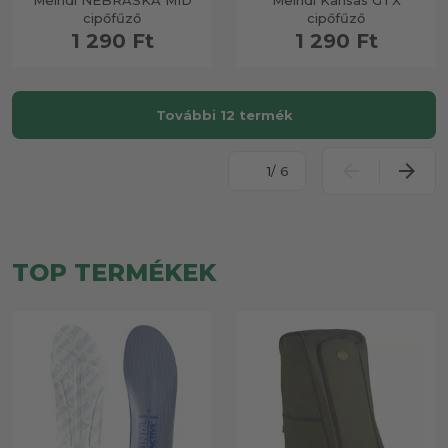
Meindl NEBRASKA MID
Meindl Kansas GTX
cipőfűző
cipőfűző
1 290 Ft
1 290 Ft
További 12 termék
/ 6
TOP TERMÉKEK