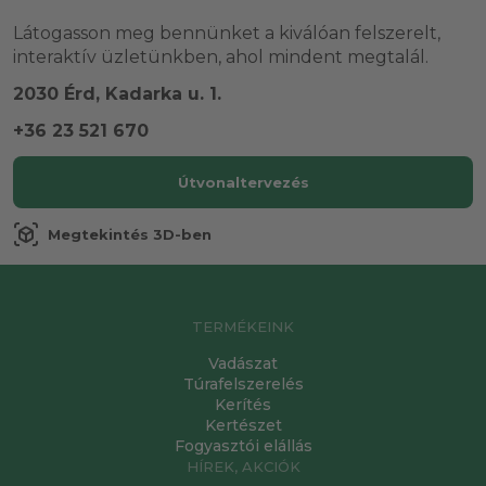
Látogasson meg bennünket a kiválóan felszerelt,
interaktív üzletünkben, ahol mindent megtalál.
2030 Érd, Kadarka u. 1.
+36 23 521 670
Útvonaltervezés
view_in_ar
Megtekintés 3D-ben
TERMÉKEINK
Vadászat
Túrafelszerelés
Kerítés
Kertészet
Fogyasztói elállás
HÍREK, AKCIÓK