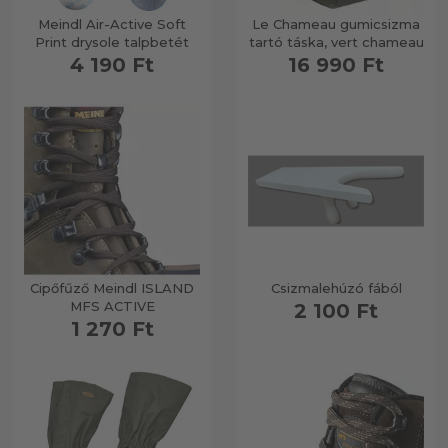
Meindl Air-Active Soft
Le Chameau gumicsizma
Print drysole talpbetét
tartó táska, vert chameau
4 190 Ft
16 990 Ft
Cipőfűző Meindl ISLAND
Csizmalehúzó fából
MFS ACTIVE
2 100 Ft
1 270 Ft