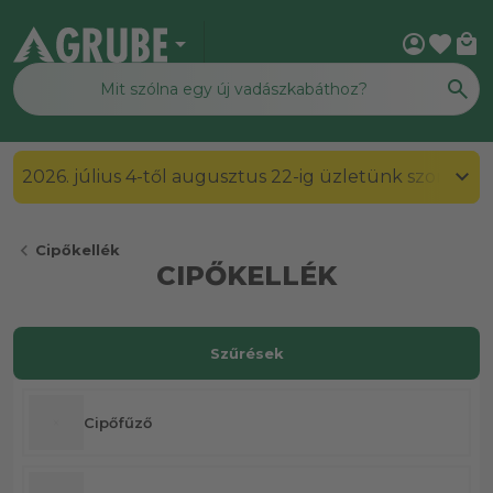
arrow_drop_down
account_circle
favorite
local_mall
2026. július 4-től augusztus 22-ig üzletünk szombato
chevron_left
Cipőkellék
CIPŐKELLÉK
Szűrések
Cipőfűző