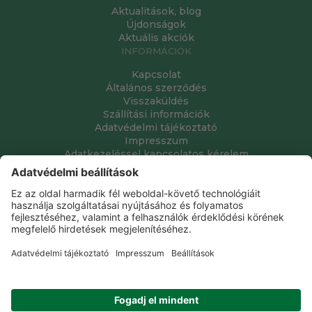
Aktualitások, blog
Újdonságok
Aktuális akciók
INFORMÁCIÓK
Kapcsolat
Általános szerződés
Visszaküldés
Szállítási információk
Adatvédelmi tájékoztató
Impresszum
Adatkezeléssel kapcsolatos kérelem