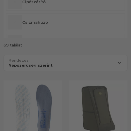
Cipőszárító
Csizmahúzó
Csizmatartó
69 találat
Rendezés:
Csúszásgátló
Kamásli
Talpbetét