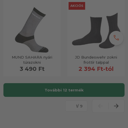
AKCIÓS
call
MUND SAHARA nyári
JD Bundeswehr zokni
túrazokni
frottír talppal
3 490 Ft
2 394 Ft-tól
További 12 termék
/ 9