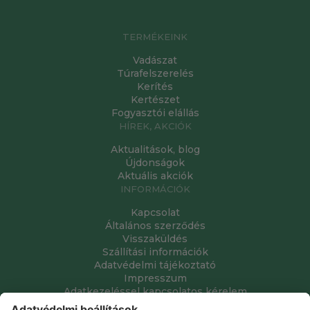
TERMÉKEINK
Vadászat
Túrafelszerelés
Kerítés
Kertészet
Fogyasztói elállás
HÍREK, AKCIÓK
Aktualitások, blog
Újdonságok
Aktuális akciók
INFORMÁCIÓK
Kapcsolat
Általános szerződés
Visszaküldés
Szállítási információk
Adatvédelmi tájékoztató
Impresszum
Adatkezeléssel kapcsolatos kérelem