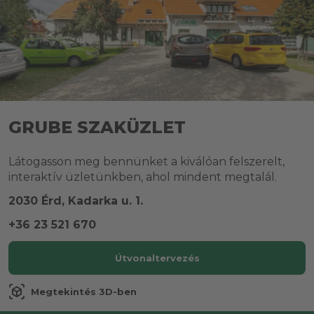
GRUBE SZAKÜZLET
Látogasson meg bennünket a kiválóan felszerelt,
interaktív üzletünkben, ahol mindent megtalál.
2030 Érd, Kadarka u. 1.
+36 23 521 670
Útvonaltervezés
view_in_ar
Megtekintés 3D-ben