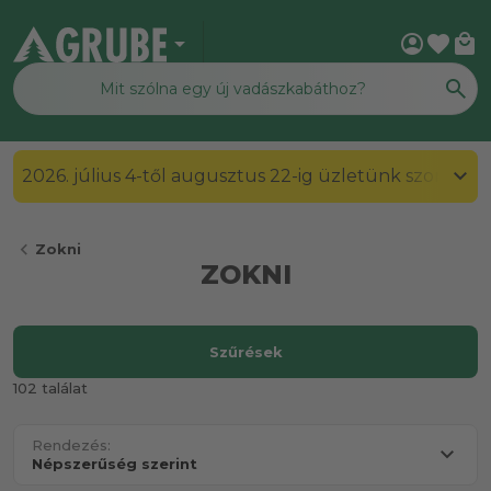
arrow_drop_down
account_circle
favorite
local_mall
2026. július 4-től augusztus 22-ig üzletünk szombato
chevron_left
Zokni
ZOKNI
Szűrések
102 találat
Rendezés: