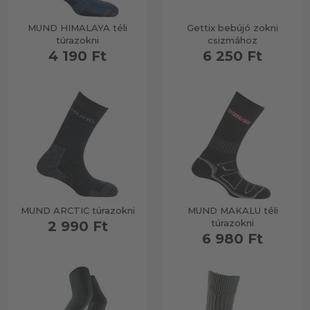
MUND HIMALAYA téli
Gettix bebújó zokni
túrazokni
csizmához
4 190 Ft
6 250 Ft
MUND ARCTIC túrazokni
MUND MAKALU téli
túrazokni
2 990 Ft
6 980 Ft