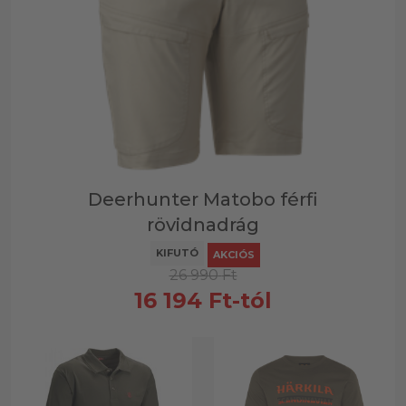
Deerhunter Matobo férfi
rövidnadrág
KIFUTÓ
AKCIÓS
26 990
Ft
16 194
Ft
-tól