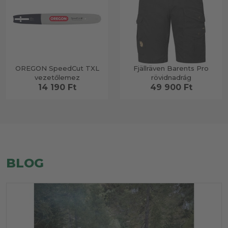
OREGON SpeedCut TXL
Fjällräven Barents Pro
vezetőlemez
rövidnadrág
14 190
Ft
49 900
Ft
BLOG