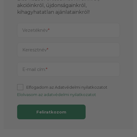
akcióinkról, újdonságainkról,
kihagyhatatlan ajánlatainkról!
Vezetéknév
*
Keresztnév
*
E-mail cím:
*
Elfogadom az Adatvédelmi nyilatkozatot
Elolvasom az adatvédelmi nyilatkozatot
Feliratkozom