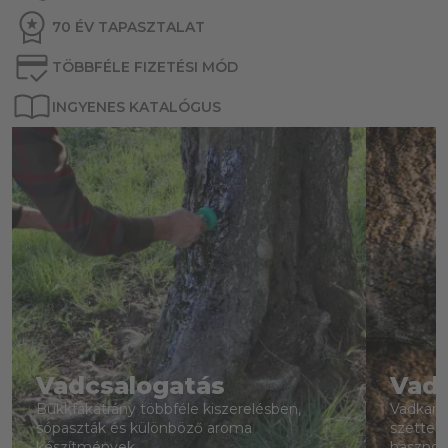
70 ÉV TAPASZTALAT
TÖBBFÉLE FIZETÉSI MÓD
INGYENES KATALÓGUS
Vadcsalogatás
Vad
Bükkfakátrány többféle kiszerelésben,
Vadkame
sópaszták és különböző aroma
szettek
készítmények
hasznos