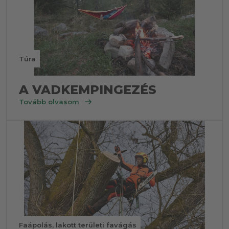
Túra
A VADKEMPINGEZÉS
arrow_right_alt
Tovább olvasom
Faápolás, lakott területi favágás