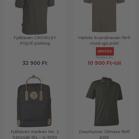
Fjällräven CROWLEY
Härkila Scandinavian férfi
PIQUÉ pólóing
rövid ujjú póló
AKCIÓS
15 990
Ft
32 900
Ft
10 900
Ft
-tól
Fjällräven Kanken No. 2
Deerhunter Climate férfi
hátizsák 16L – G-1000
póló