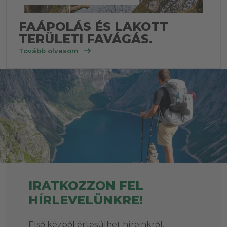
FAÁPOLÁS ÉS LAKOTT
TERÜLETI FAVÁGÁS.
arrow_right_alt
Tovább olvasom
IRATKOZZON FEL
HÍRLEVELÜNKRE!
Első kézből értesülhet híreinkről,