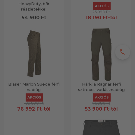
HeavyDuty, bőr
AKCIÓS
részletekkel
25 990
Ft
54 900
Ft
18 190
Ft
-tól
call
Blaser Marlon Suede férfi
Härkila Ragnar férfi
nadrág
sztreccs vadásznadrág
AKCIÓS
AKCIÓS
109 990
Ft
76 990
Ft
76 992
Ft
-tól
53 900
Ft
-tól