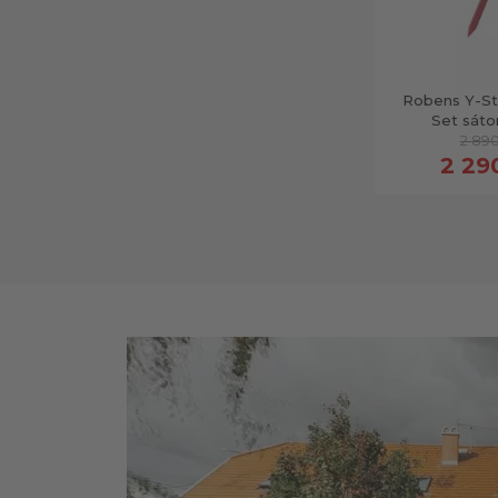
Robens Y-St
Set sáto
2 890
2 29