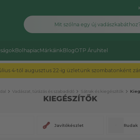
ságok
Bolhapiac
Márkáink
Blog
OTP Áruhitel
július 4-től augusztus 22-ig üzletünk szombatonként zárv
chevron_right
chevron_right
chevron_right
dal
Vadászat, túrázás és szabadidő
Sátrak és kiegészítők
Kieg
KIEGÉSZÍTŐK
Javítókészlet
Rudak