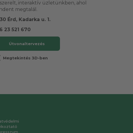
lszerelt, interaktív üzletünkben, ahol
ndent megtalál.
30 Érd, Kadarka u. 1.
6 23 521 670
Útvonaltervezés
r
Megtekintés 3D-ben
atvédelmi
ékoztató
presszum