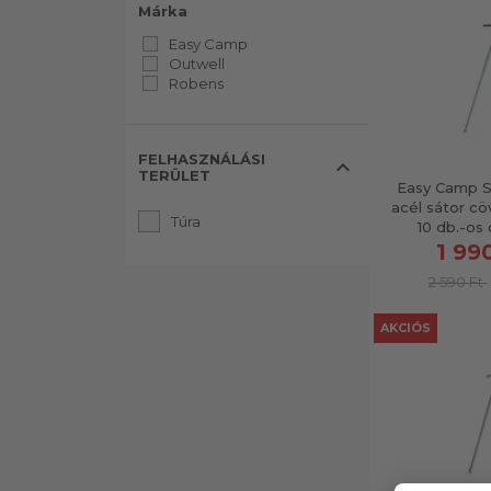
Márka
Easy Camp
Outwell
Robens
FELHASZNÁLÁSI
expand_less
TERÜLET
Easy Camp S
acél sátor cö
Túra
10 db.-os
1 99
2 590 Ft
AKCIÓS