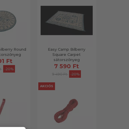
ilberry Round
Easy Camp Bilberry
torszőnyeg
Square Carpet
sátorszőnyeg
91 Ft
7 590 Ft
t
-20%
9 490 Ft
-20%
AKCIÓS