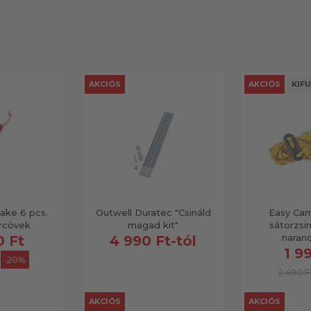
AKCIÓS
AKCIÓS
KIF
ake 6 pcs.
Outwell Duratec "Csináld
Easy Cam
rcövek
magad kit"
sátorzsi
naran
0 Ft
4 990 Ft-tól
1 9
-20%
2 490 F
AKCIÓS
AKCIÓS