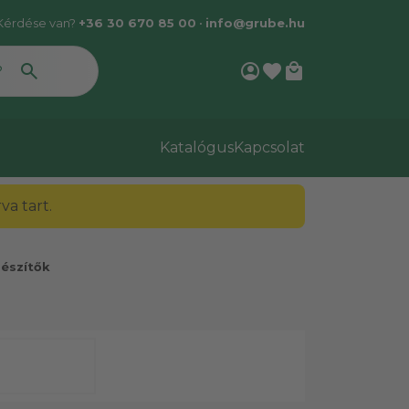
Kérdése van?
+36 30 670 85 00
•
info@grube.hu
account_circle
favorite
local_mall
Katalógus
Kapcsolat
a tart.
észítők