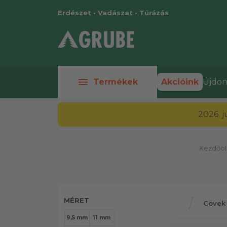
Erdészet • Vadászat • Túrázás
menu
Termékek
Akcióink
Újdon
2026. 
Kezdőol
MÉRET
Cövek
9,5 mm
11 mm