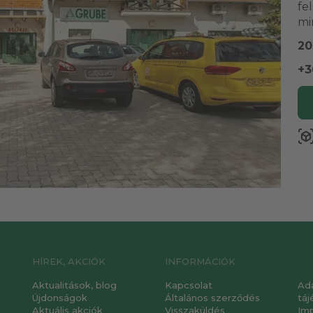
fe
mi
20
+3
view_in_a
HÍREK, AKCIÓK
INFORMÁCIÓK
Aktualitások, blog
Kapcsolat
Ad
Újdonságok
Általános szerződés
táj
Aktuális akciók
Visszaküldés
Im