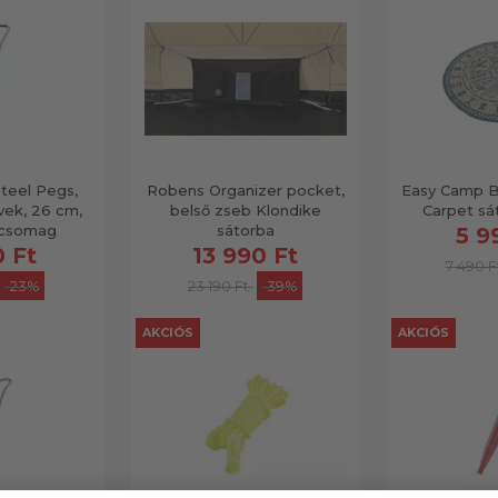
teel Pegs,
Robens Organizer pocket,
Easy Camp B
vek, 26 cm,
belső zseb Klondike
Carpet sá
 csomag
sátorba
5 9
0 Ft
13 990 Ft
7 490 F
-23%
23 190 Ft
-39%
AKCIÓS
AKCIÓS