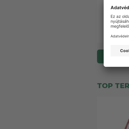
Outwell sá
kampóval
1 19
1 540 Ft
További
TOP TE