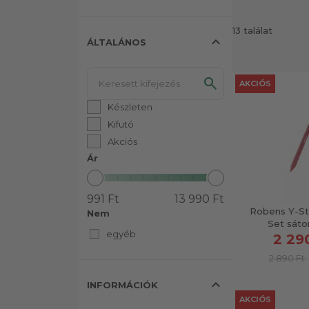
13 találat
expand_less
ÁLTALÁNOS
AKCIÓS
Készleten
Kifutó
Akciós
Ár
991 Ft
13 990 Ft
Robens Y-St
Nem
Set sáto
egyéb
2 29
2 890 Ft
expand_less
INFORMÁCIÓK
AKCIÓS