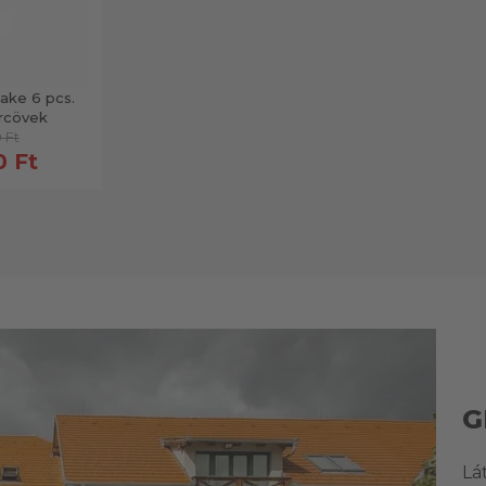
ake 6 pcs.
rcövek
 Ft
0 Ft
G
Lá