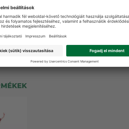
torcövek,
Outwell láthatósági sátor
Robens
, 24 cm
zsinór, 4 x 4 m, 4 db
sátorcöv
0 Ft
1 949 Ft
2 7
-22%
2 440 Ft
-20%
3 490 F
 1 termék
RMÉKEK