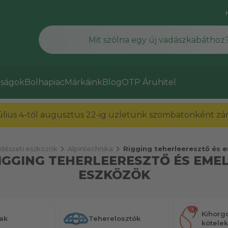
ságok
Bolhapiac
Márkáink
Blog
OTP Áruhitel
július 4-től augusztus 22-ig üzletünk szombatonként zárv
chevron_right
chevron_right
dészeti eszközök
Alpintechnika
Rigging teherleeresztő és 
IGGING TEHERLEERESZTŐ ÉS EME
ESZKÖZÖK
Kihorg
ak
Teherelosztók
kötelek