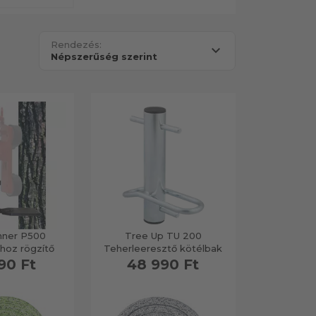
Rendezés:
nner P500
Tree Up TU 200
hoz rögzítő
Teherleeresztő kötélbak
90 Ft
48 990 Ft