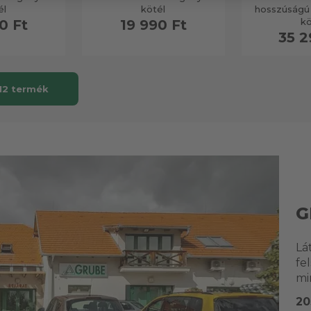
él
kötél
hosszúságú
kö
0 Ft
19 990 Ft
35 2
12 termék
G
Lá
fe
mi
20