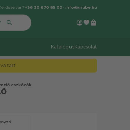
Kérdése van?
+36 30 670 85 00
•
info@grube.hu
account_circle
favorite
local_mall
Katalógus
Kapcsolat
a tart.
emelő eszközök
LŐ
onyzó