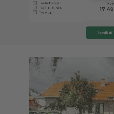
Teufelberger
köt
TREE RUNNER
17 49
Tree Up
További 