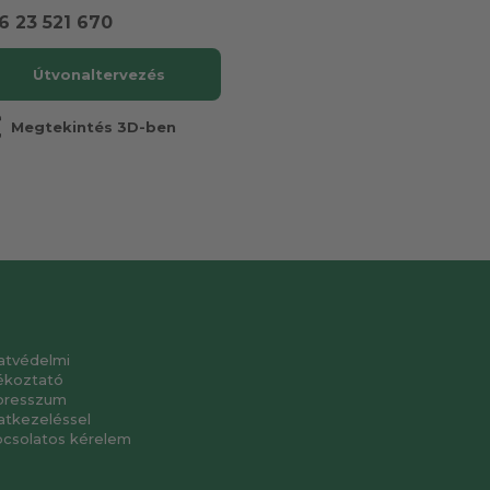
6 23 521 670
Útvonaltervezés
r
Megtekintés 3D-ben
atvédelmi
ékoztató
presszum
atkezeléssel
pcsolatos kérelem