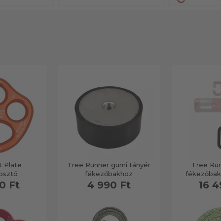
 Plate
Tree Runner gumi tányér
Tree Ru
osztó
fékezőbakhoz
fékezőbak
0 Ft
4 990 Ft
16 4