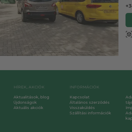
+3
view_in_a
HÍREK, AKCIÓK
INFORMÁCIÓK
Aktualitások, blog
Kapcsolat
Ad
Újdonságok
Általános szerződés
táj
Aktuális akciók
Visszaküldés
Im
Szállítási információk
Ad
ka