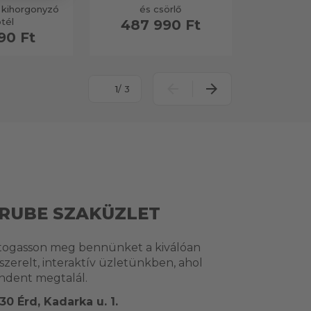
 kihorgonyzó
és csörlő
tél
487 990 Ft
90 Ft
/ 3
RUBE SZAKÜZLET
togasson meg bennünket a kiválóan
lszerelt, interaktív üzletünkben, ahol
ndent megtalál.
30 Érd, Kadarka u. 1.