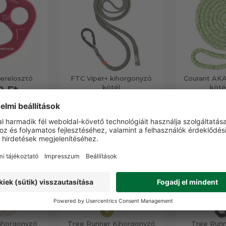
erelosztó
FTC Viper+ kihorgonyzó
Courant AKA
kötél
köté
0 Ft
63 490 Ft
15 9
kihorgonyzó
Tree Runner Kihorgonyzó
Tree Runne