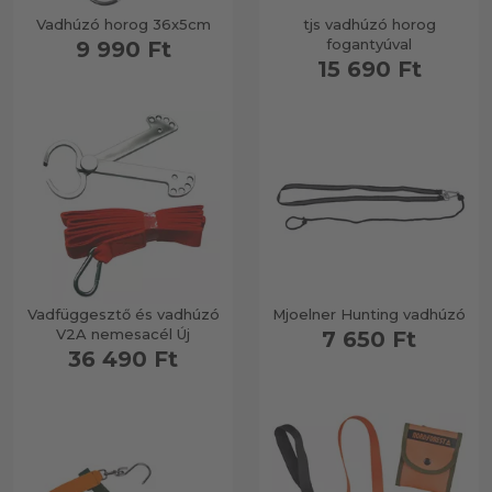
Vadhúzó horog 36x5cm
tjs vadhúzó horog
fogantyúval
9 990 Ft
15 690 Ft
Vadfüggesztő és vadhúzó
Mjoelner Hunting vadhúzó
V2A nemesacél Új
7 650 Ft
36 490 Ft