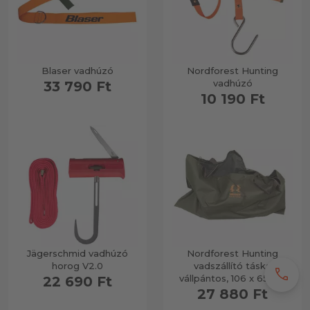
Blaser vadhúzó
Nordforest Hunting
vadhúzó
33 790 Ft
10 190 Ft
Jägerschmid vadhúzó
Nordforest Hunting
horog V2.0
vadszállító táska
call
vállpántos, 106 x 65 cm
22 690 Ft
27 880 Ft