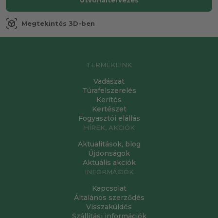
Útvonaltervezés
view_in_ar
Megtekintés 3D-ben
TERMÉKEINK
Vadászat
Túrafelszerelés
Kerítés
Kertészet
Fogyasztói elállás
HÍREK, AKCIÓK
Aktualitások, blog
Újdonságok
Aktuális akciók
INFORMÁCIÓK
Kapcsolat
Általános szerződés
Visszaküldés
Szállítási információk