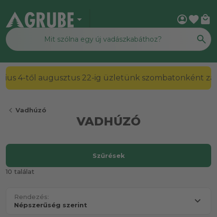
arrow_drop_down
account_circle
favorite
local_mall
2026. július 4-től augusztus 22-ig üzletünk szombato
chevron_left
Vadhúzó
VADHÚZÓ
Szűrések
10 találat
Rendezés: