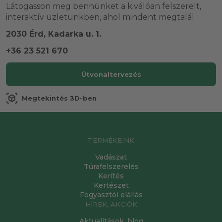
Látogasson meg bennünket a kiválóan felszerelt,
interaktív üzletünkben, ahol mindent megtalál.
2030 Érd, Kadarka u. 1.
+36 23 521 670
Útvonaltervezés
view_in_ar
Megtekintés 3D-ben
TERMÉKEINK
Vadászat
Túrafelszerelés
Kerítés
Kertészet
Fogyasztói elállás
HÍREK, AKCIÓK
Aktualitások, blog