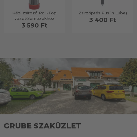
Kézi zsírozó Roll-Top
Zsirzóprés Pus`n Lube)
vezetőlemezekhez
3 400 Ft
3 590 Ft
GRUBE SZAKÜZLET