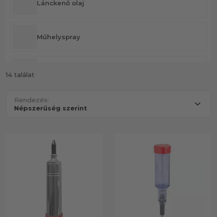
Lánckenő olaj
Műhelyspray
Zsirzóprés
14 találat
Rendezés:
Olaj eltávolítás
Kenőanyag