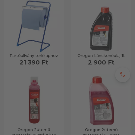
Tartóállvány törlőlaphoz
Oregon Lánckenőolaj 1L
21 390 Ft
2 900 Ft
call
Oregon 2ütemű
Oregon 2ütemű