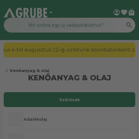
arrow_drop_down
account_circle
favorite
local_mall
2026. július 4-től augusztus 22-ig üzletünk szombato
chevron_left
Kenőanyag & olaj
KENŐANYAG & OLAJ
Szűrések
Adalékolaj