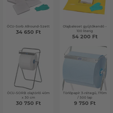
ÖCU-Sorb Allround-Szett
Olajbaleset gyűjtőkendő -
100 literig
34 650 Ft
54 200 Ft
ÖCU-SORB olajtörlő 40m
Törlőpapír 3-rétegű, 170m
x 30 cm
/ 500 lap
30 750 Ft
9 750 Ft