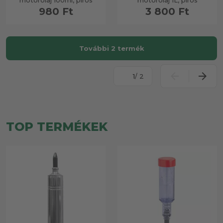
motorolaj 100ml, piros
motorolaj 1L, piros
980 Ft
3 800 Ft
További 2 termék
/ 2
TOP TERMÉKEK