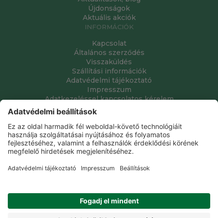
Újdonságok
Aktuális akciók
INFORMÁCIÓK
Kapcsolat
Általános szerződés
Visszaküldés
Szállítási információk
Adatvédelmi tájékoztató
Impresszum
Adatkezeléssel kapcsolatos kérelem
Grube Kft. © 2009 - 2026. Minden jog fenntartva. All rights