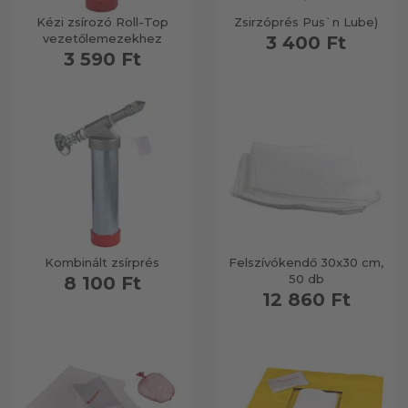
Kézi zsírozó Roll-Top
Zsirzóprés Pus`n Lube)
vezetőlemezekhez
3 400 Ft
3 590 Ft
Kombinált zsírprés
Felszívókendő 30x30 cm,
50 db
8 100 Ft
12 860 Ft