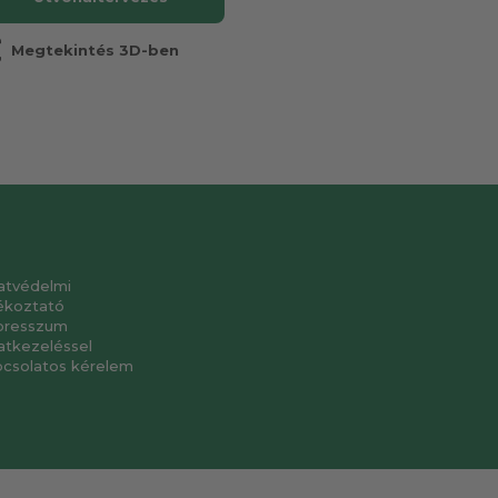
r
Megtekintés 3D-ben
atvédelmi
ékoztató
presszum
atkezeléssel
pcsolatos kérelem