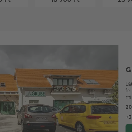
G
Lá
fe
mi
20
+3