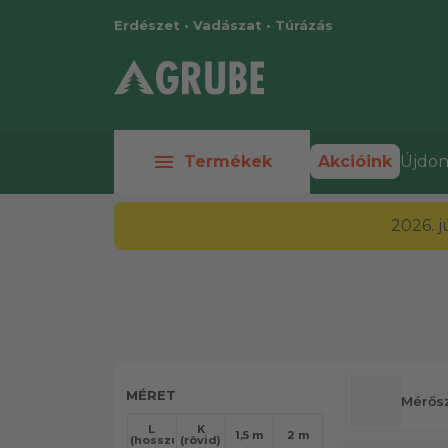
Erdészet • Vadászat • Túrázás
menu
Termékek
Akcióink
Újdon
2026. 
MÉRET
Mérős
L
K
1,5 m
2 m
(hosszú)
(rövid)