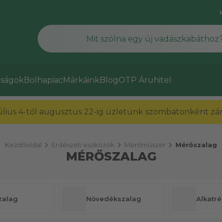
ságok
Bolhapiac
Márkáink
Blog
OTP Áruhitel
július 4-től augusztus 22-ig üzletünk szombatonként zárv
chevron_right
chevron_right
chevron_right
Kezdőoldal
Erdészeti eszközök
Mérőműszer
Mérőszalag
MÉRŐSZALAG
zalag
Növedékszalag
Alkatré