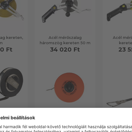
ag kereten,
Acél mérőszalag
Acél mérő
 m
háromszög kereten 50 m
keret
0 Ft
34 020 Ft
23 5
s (pi) acél
Richter erdészeti
Növedéksza
alag
mérőszalag
8 7
0 Ft
16 500 Ft