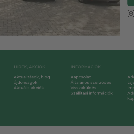
view_in_a
HÍREK, AKCIÓK
INFORMÁCIÓK
Aktualitások, blog
Kapcsolat
Ad
Újdonságok
Általános szerződés
táj
Aktuális akciók
Visszaküldés
Im
Szállítási információk
Ad
ka