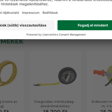
 5 termék
RMÉKEK
 (csere pi-
Üvegszálas mérőszalag -
Erdészeti m
ag)
átmérőméréshez
m, V k
0 Ft
18 700 Ft
25 7