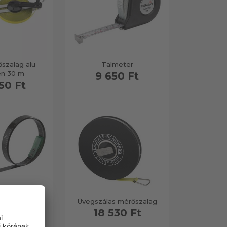
szalag alu
Talmeter
en 30 m
9 650 Ft
50 Ft
lag acélból
Üvegszálas mérőszalag
90 Ft
18 530 Ft