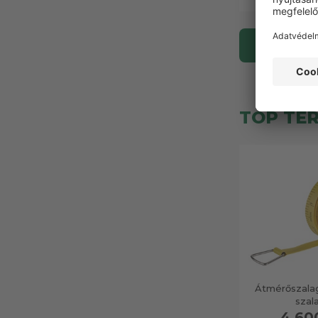
További
TOP TE
Átmérőszalag
szal
4 60