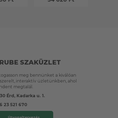
RUBE SZAKÜZLET
togasson meg bennünket a kiválóan
lszerelt, interaktív üzletünkben, ahol
ndent megtalál.
30 Érd, Kadarka u. 1.
6 23 521 670
Útvonaltervezés