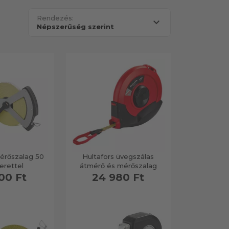
Rendezés:
érőszalag 50
Hultafors üvegszálas
erettel
átmérő és mérőszalag
00 Ft
24 980 Ft