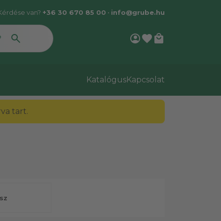
Kérdése van?
+36 30 670 85 00
•
info@grube.hu
account_circle
favorite
local_mall
Katalógus
Kapcsolat
a tart.
sz