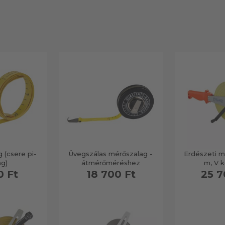
 (csere pi-
Üvegszálas mérőszalag -
Erdészeti m
ag)
átmérőméréshez
m, V k
0 Ft
18 700 Ft
25 7