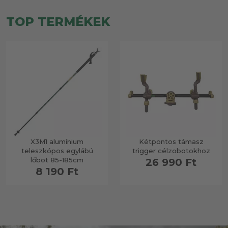
TOP TERMÉKEK
X3M1 alumínium
Kétpontos támasz
teleszkópos egylábú
trigger célzobotokhoz
lőbot 85-185cm
26 990 Ft
8 190 Ft