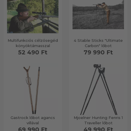
Multifunkciós célzósegéd
4 Stable Sticks "Ultimate
könyöktámasszal
Carbon" lőbot
52 490 Ft
79 990 Ft
Gastrock lőbot agancs
Mjoelner Hunting Fenris 1
villával
Traveller lőbot
69 990 Ft
49 990 Ft