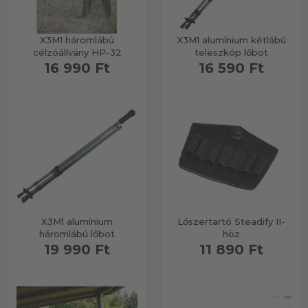
X3M1 háromlábú
X3M1 alumínium kétlábú
célzóállvány HP-32
teleszkóp lőbot
16 990 Ft
16 590 Ft
X3M1 alumínium
Lőszertartó Steadify II-
háromlábú lőbot
höz
19 990 Ft
11 890 Ft