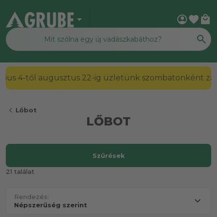
arrow_drop_down
account_circle
favorite
local_mall
2026. július 4-től augusztus 22-ig üzletünk szombato
chevron_left
Lőbot
LŐBOT
Szűrések
21 találat
Rendezés: