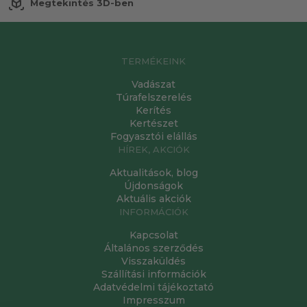
view_in_ar
Megtekintés 3D-ben
TERMÉKEINK
Vadászat
Túrafelszerelés
Kerítés
Kertészet
Fogyasztói elállás
HÍREK, AKCIÓK
Aktualitások, blog
Újdonságok
Aktuális akciók
INFORMÁCIÓK
Kapcsolat
Általános szerződés
Visszaküldés
Szállítási információk
Adatvédelmi tájékoztató
Impresszum