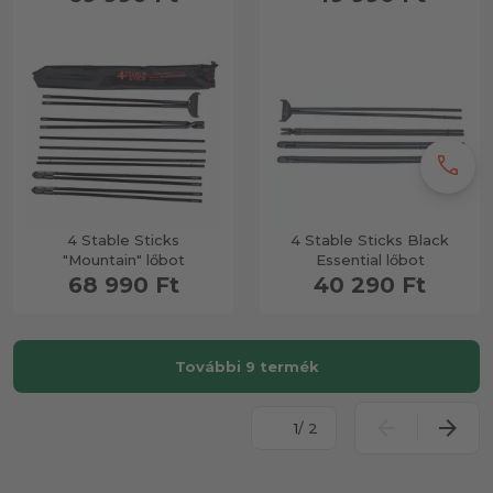
call
4 Stable Sticks
4 Stable Sticks Black
"Mountain" lőbot
Essential lőbot
68 990 Ft
40 290 Ft
További 9 termék
/ 2