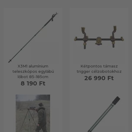
X3M1 alumínium
Kétpontos támasz
teleszkópos egylábú
trigger célzobotokhoz
lőbot 85-185cm
26 990 Ft
8 190 Ft