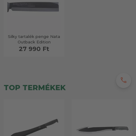
Silky tartalék penge Nata
Outback Edition
27 990 Ft
call
TOP TERMÉKEK