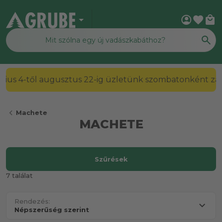
arrow_drop_down
account_circle
favorite
local_mall
2026. július 4-től augusztus 22-ig üzletünk szombato
chevron_left
Machete
MACHETE
Szűrések
7 találat
Rendezés: