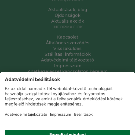
Aktualitások, blog
Újdonságok
Aktuális akciók
INFORMÁCIÓK
Kapcsolat
Általános szerződés
Visszaküldés
Szállítási információk
Adatvédelmi tájékoztató
Impresszum
Adatkezeléssel kapcsolatos kérelem