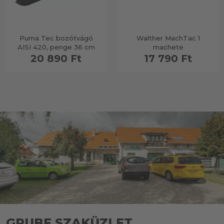
Puma Tec bozótvágó
Walther MachTac 1
AISI 420, penge 36 cm
machete
20 890 Ft
17 790 Ft
GRUBE SZAKÜZLET