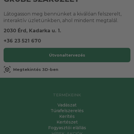
Látogasson meg bennünket a kiválóan felszerelt,
interaktív üzletünkben, ahol mindent megtalál.
2030 Érd, Kadarka u. 1.
+36 23 521 670
Útvonaltervezés
view_in_ar
Megtekintés 3D-ben
TERMÉKEINK
Vadászat
Túrafelszerelés
Kerítés
Kertészet
Fogyasztói elállás
HÍREK, AKCIÓK