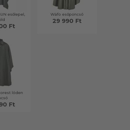
N esőlepel,
Wäfo esőponcsó
öld
29 990 Ft
00 Ft
orest lóden
ncsó
90 Ft