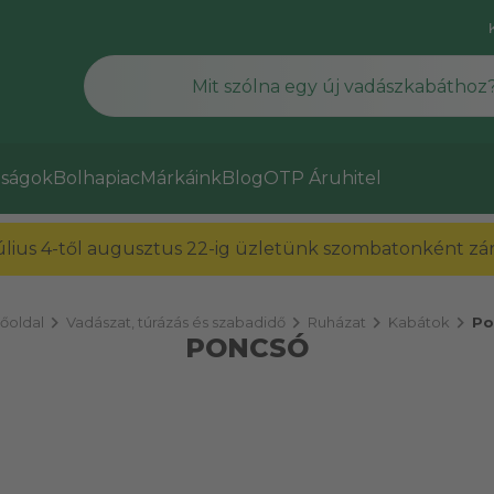
ságok
Bolhapiac
Márkáink
Blog
OTP Áruhitel
július 4-től augusztus 22-ig üzletünk szombatonként zárv
chevron_right
chevron_right
chevron_right
chevron_right
őoldal
Vadászat, túrázás és szabadidő
Ruházat
Kabátok
Po
PONCSÓ