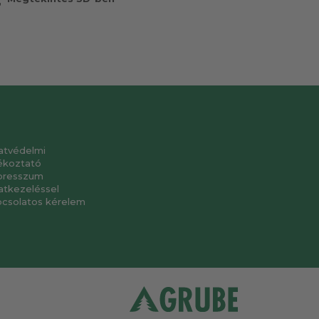
atvédelmi
ékoztató
presszum
atkezeléssel
pcsolatos kérelem