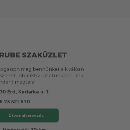
RUBE SZAKÜZLET
togasson meg bennünket a kiválóan
lszerelt, interaktív üzletünkben, ahol
ndent megtalál.
30 Érd, Kadarka u. 1.
6 23 521 670
Útvonaltervezés
r
Megtekintés 3D-ben