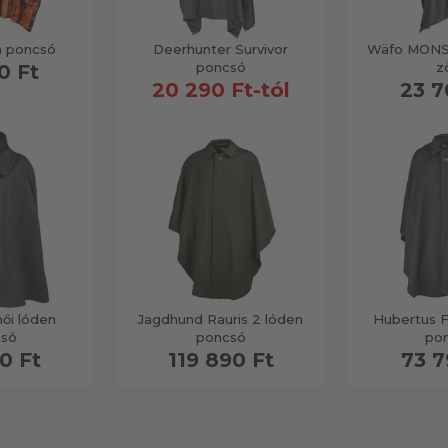
n poncsó
Deerhunter Survivor
Wäfo MONSU
poncsó
z
0 Ft
20 290 Ft-tól
23 7
ői lóden
Jagdhund Rauris 2 lóden
Hubertus F
csó
poncsó
po
0 Ft
119 890 Ft
73 7