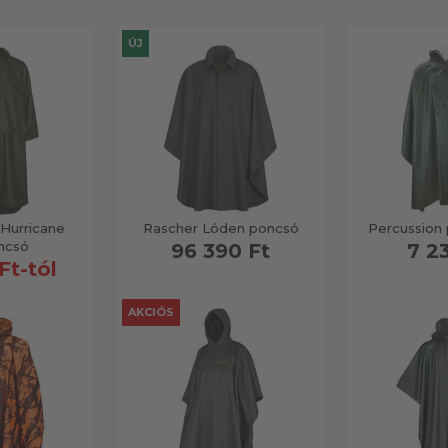
ÚJ
Hurricane
Rascher Lóden poncsó
Percussion 
ncsó
96 390 Ft
7 2
Ft-tól
AKCIÓS