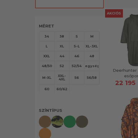
AKCIÓS
MÉRET
34
38
S
M
L
XL
S-L
XL-3XL
XXL
44
46
48
48/50
52
52/54
egységes
Deerhunter 
esőpo
XXL-
M-XL
56
56/58
4XL
22 195 
60
60/62
SZÍNTÍPUS