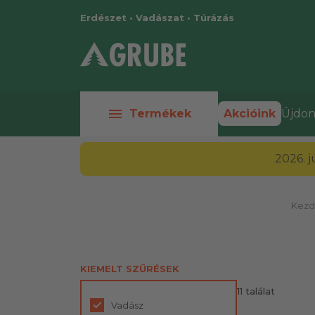
Erdészet • Vadászat • Túrázás
menu
Termékek
Akcióink
Újdon
2026. 
Kezd
KIEMELT SZŰRÉSEK
11 találat
Vadász