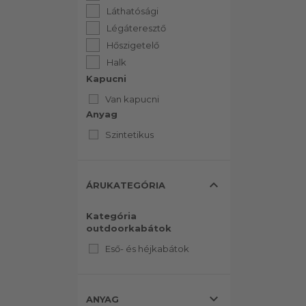
Láthatósági
Légáteresztő
Hőszigetelő
Halk
Kapucni
Van kapucni
Anyag
Szintetikus
expand_less
ÁRUKATEGÓRIA
Kategória
outdoorkabátok
Eső- és héjkabátok
expand_more
ANYAG