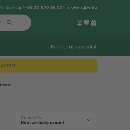
Kérdése van?
+36 30 670 85 00
•
info@grube.hu
account_circle
favorite
local_mall
Katalógus
Kapcsolat
a tart.
ncsó
Rendezés: