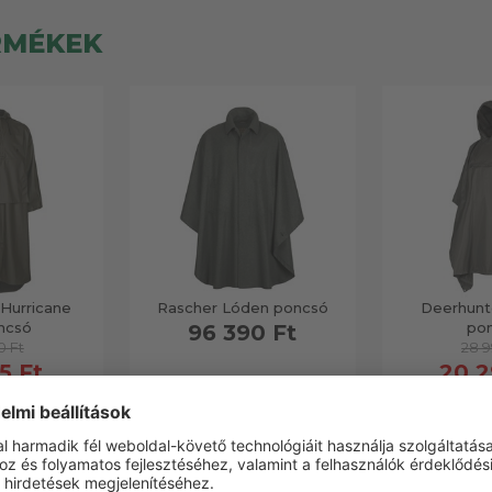
RMÉKEK
Hurricane
Rascher Lóden poncsó
Deerhunte
ncsó
po
96 390 Ft
0 Ft
28 9
5 Ft
20 2