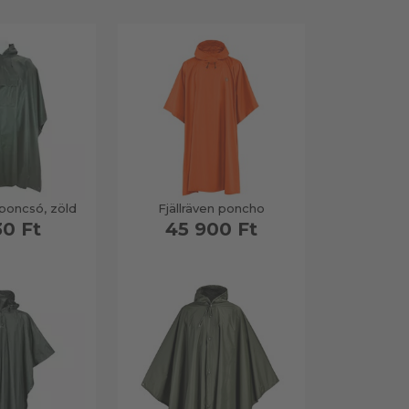
poncsó, zöld
Fjällräven poncho
30 Ft
45 900 Ft