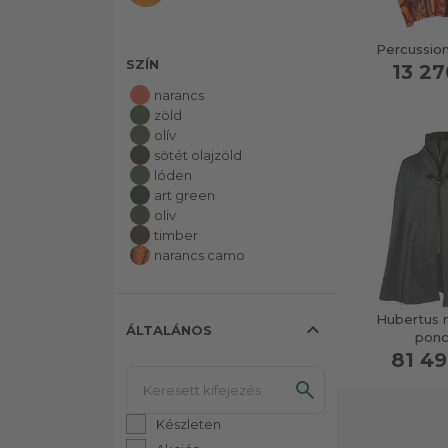
Percussio
SZÍN
13 27
narancs
zöld
olív
sötét olajzöld
lóden
art green
oliv
timber
narancs camo
Hubertus n
expand_less
ÁLTALÁNOS
pon
81 49
Készleten