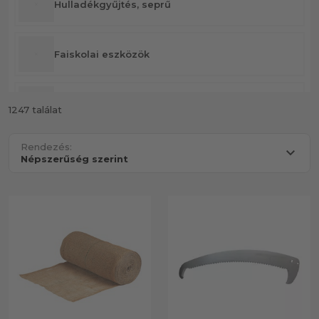
Hulladékgyűjtés, seprű
Faiskolai eszközök
Kisgépek
1247 találat
Rendezés:
Fűkaszás kiegészítők
Gödörfúró
Akku töltő és akkumulátor
Öntözés