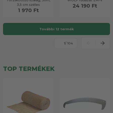
Törzskötöző szalag, 50m,
WOLF rudazat ZM-V
3,5 cm széles
24 190 Ft
1 970 Ft
További 12 termék
/ 104
TOP TERMÉKEK