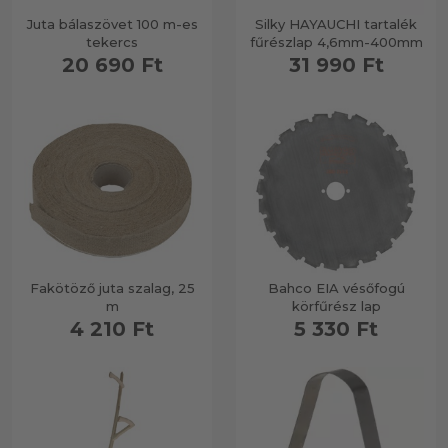
Juta bálaszövet 100 m-es
Silky HAYAUCHI tartalék
tekercs
fűrészlap 4,6mm-400mm
Szerszámtároló-szállító
20 690 Ft
31 990 Ft
Létra
Karácsonyfa és csomagoló
Kerti dekoráció, kaspók
Fakötöző juta szalag, 25
Bahco EIA vésőfogú
m
körfűrész lap
4 210 Ft
5 330 Ft