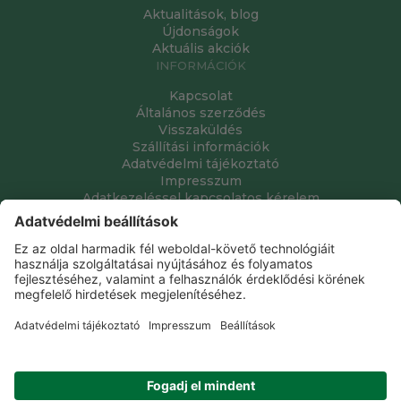
Aktualitások, blog
Újdonságok
Aktuális akciók
INFORMÁCIÓK
Kapcsolat
Általános szerződés
Visszaküldés
Szállítási információk
Adatvédelmi tájékoztató
Impresszum
Adatkezeléssel kapcsolatos kérelem