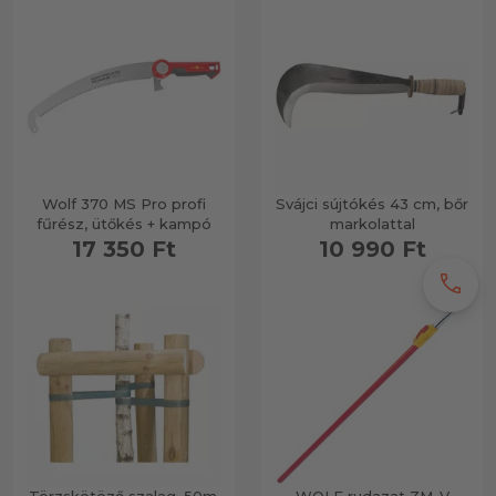
Wolf 370 MS Pro profi
Svájci sújtókés 43 cm, bőr
fűrész, ütőkés + kampó
markolattal
17 350 Ft
10 990 Ft
call