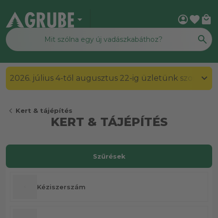
arrow_drop_down
account_circle
favorite
local_mall
2026. július 4-től augusztus 22-ig üzletünk szombato
chevron_left
Kert & tájépítés
KERT & TÁJÉPÍTÉS
Szűrések
Kéziszerszám