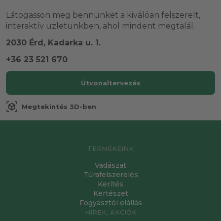
Látogasson meg bennünket a kiválóan felszerelt,
interaktív üzletünkben, ahol mindent megtalál.
2030 Érd, Kadarka u. 1.
+36 23 521 670
Útvonaltervezés
view_in_ar
Megtekintés 3D-ben
TERMÉKEINK
Vadászat
Túrafelszerelés
Kerítés
Kertészet
Fogyasztói elállás
HÍREK, AKCIÓK