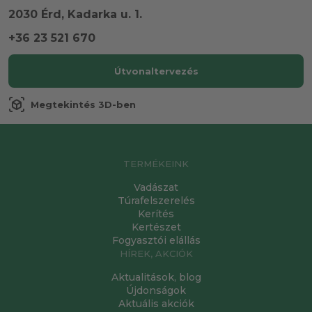
2030 Érd, Kadarka u. 1.
+36 23 521 670
Útvonaltervezés
view_in_ar
Megtekintés 3D-ben
TERMÉKEINK
Vadászat
Túrafelszerelés
Kerítés
Kertészet
Fogyasztói elállás
HÍREK, AKCIÓK
Aktualitások, blog
Újdonságok
Aktuális akciók