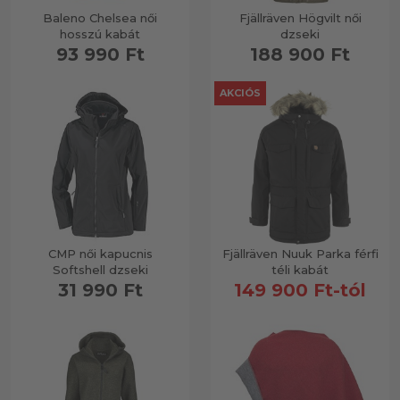
Baleno Chelsea női
Fjällräven Högvilt női
hosszú kabát
dzseki
93 990 Ft
188 900 Ft
AKCIÓS
CMP női kapucnis
Fjällräven Nuuk Parka férfi
Softshell dzseki
téli kabát
31 990 Ft
149 900 Ft-tól