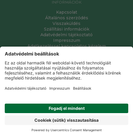
INFORMÁCIÓK
Kapcsolat
Általános szerződés
Visszaküldés
Szállítási információk
Adatvédelmi tájékoztató
Impresszum
Adatkezeléssel kapcsolatos kérelem
Grube Kft. © 2009 - 2026. Minden jog fenntartva. All rights
reserved.
Tervezte és készítette:
Vision-Software, az Octopus 8 ERP
forgalmazója
.