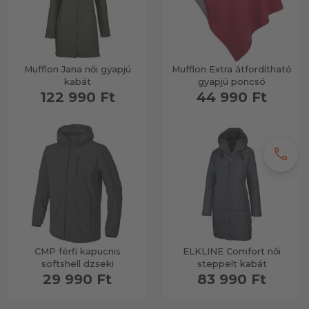
Mufflon Jana női gyapjú
Mufflon Extra átfordítható
kabát
gyapjú poncsó
122 990 Ft
44 990 Ft
call
CMP férfi kapucnis
ELKLINE Comfort női
softshell dzseki
steppelt kabát
29 990 Ft
83 990 Ft