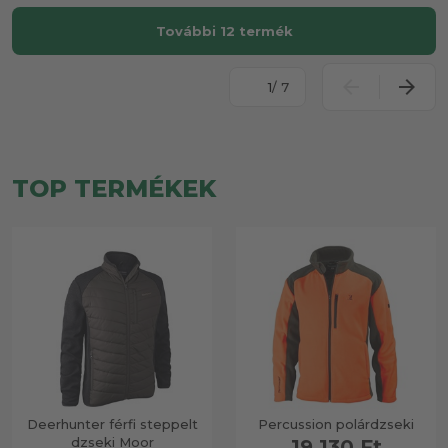
További 12 termék
/ 7
TOP TERMÉKEK
Deerhunter férfi steppelt
Percussion polárdzseki
dzseki Moor
19 130 Ft