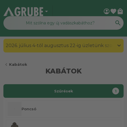
arrow_drop_down
account_circle
favorite
local_mall
2026. július 4-től augusztus 22-ig üzletünk szombato
chevron_left
Kabátok
KABÁTOK
Szűrések
1
Poncsó