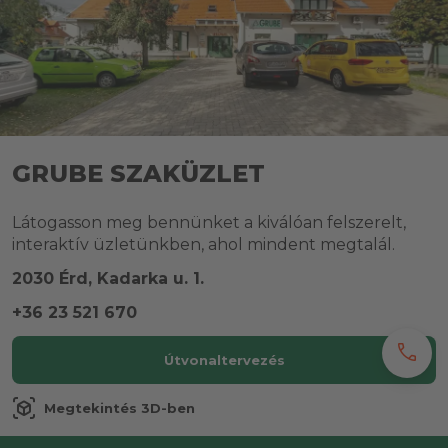
GRUBE SZAKÜZLET
Látogasson meg bennünket a kiválóan felszerelt,
interaktív üzletünkben, ahol mindent megtalál.
2030 Érd, Kadarka u. 1.
+36 23 521 670
call
Útvonaltervezés
view_in_ar
Megtekintés 3D-ben