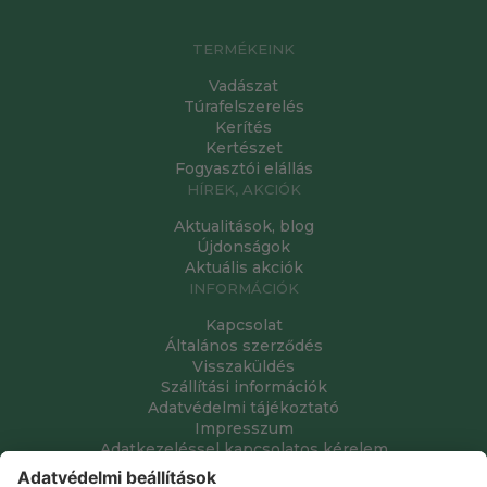
TERMÉKEINK
Vadászat
Túrafelszerelés
Kerítés
Kertészet
Fogyasztói elállás
HÍREK, AKCIÓK
Aktualitások, blog
Újdonságok
Aktuális akciók
INFORMÁCIÓK
Kapcsolat
Általános szerződés
Visszaküldés
Szállítási információk
Adatvédelmi tájékoztató
Impresszum
Adatkezeléssel kapcsolatos kérelem