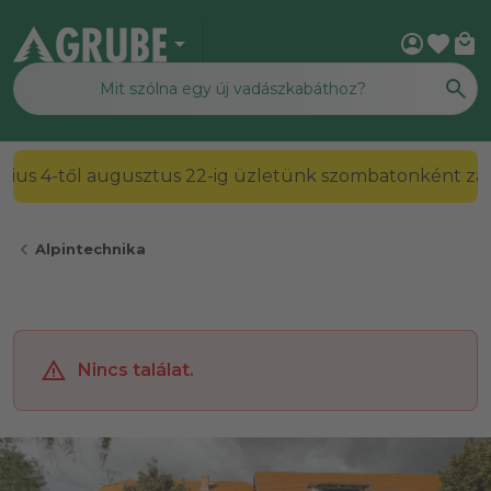
arrow_drop_down
account_circle
favorite
local_mall
július 4-től augusztus 22-ig üzletünk szombatonként zárv
chevron_left
Alpintechnika
Nincs találat.