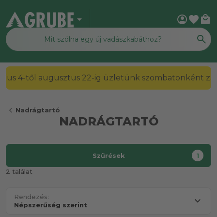
arrow_drop_down
account_circle
favorite
local_mall
július 4-től augusztus 22-ig üzletünk szombatonként zárv
chevron_left
Nadrágtartó
NADRÁGTARTÓ
Szűrések
1
2 találat
Rendezés: