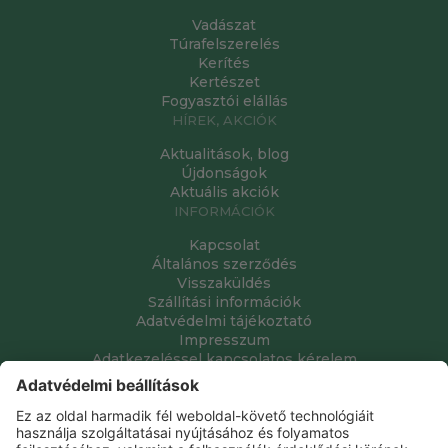
Vadászat
Túrafelszerelés
Kerítés
Kertészet
Fogyasztói elállás
HÍREK, AKCIÓK
Aktualitások, blog
Újdonságok
Aktuális akciók
INFORMÁCIÓK
Kapcsolat
Általános szerződés
Visszaküldés
Szállítási információk
Adatvédelmi tájékoztató
Impresszum
Adatkezeléssel kapcsolatos kérelem