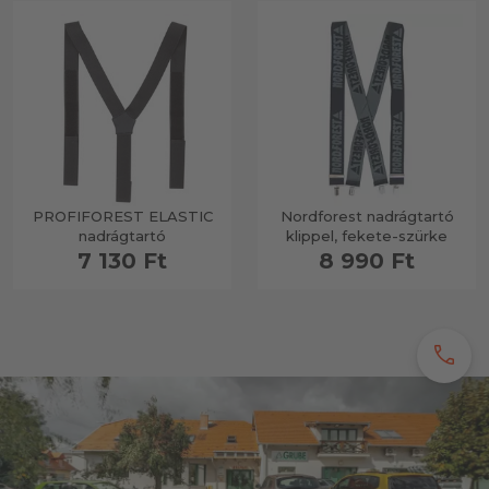
PROFIFOREST ELASTIC
Nordforest nadrágtartó
nadrágtartó
klippel, fekete-szürke
7 130 Ft
8 990 Ft
call