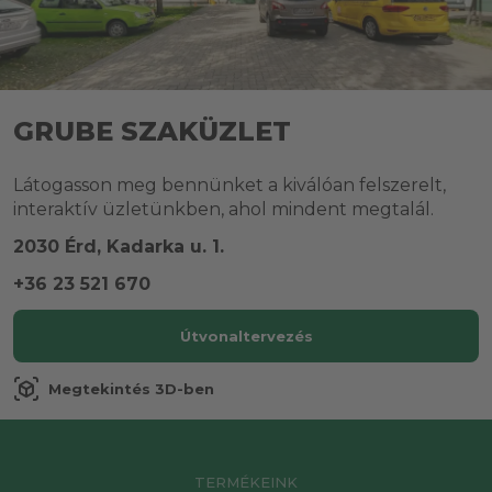
GRUBE SZAKÜZLET
Látogasson meg bennünket a kiválóan felszerelt,
interaktív üzletünkben, ahol mindent megtalál.
2030 Érd, Kadarka u. 1.
+36 23 521 670
Útvonaltervezés
view_in_ar
Megtekintés 3D-ben
TERMÉKEINK