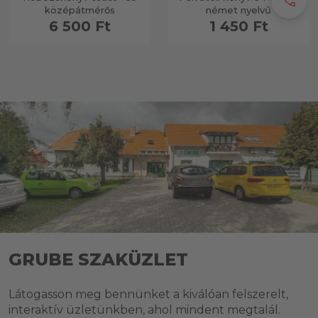
call
középátmérős
német nyelvű
6 500 Ft
1 450 Ft
GRUBE SZAKÜZLET
Látogasson meg bennünket a kiválóan felszerelt,
interaktív üzletünkben, ahol mindent megtalál.