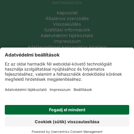
INFORMÁCIÓK
Kapcsolat
Általános szerződés
Visszaküldés
Szállítási információk
Adatvédelmi tájékoztató
Impresszum
Adatkezeléssel kapcsolatos kérelem
Grube Kft. © 2009 - 2026. Minden jog fenntartva. All rights
reserved.
Tervezte és készítette:
Vision-Software, az Octopus 8 ERP
forgalmazója
.