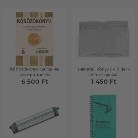
Köbözőkönyv csúcs- és
Felvételi könyv 64 oldal -
középátmérős
német nyelvű
6 500 Ft
1 450 Ft