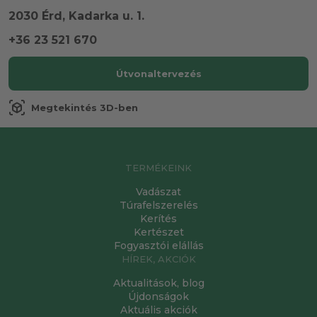
2030 Érd, Kadarka u. 1.
+36 23 521 670
Útvonaltervezés
view_in_ar
Megtekintés 3D-ben
TERMÉKEINK
Vadászat
Túrafelszerelés
Kerítés
Kertészet
Fogyasztói elállás
HÍREK, AKCIÓK
Aktualitások, blog
Újdonságok
Aktuális akciók