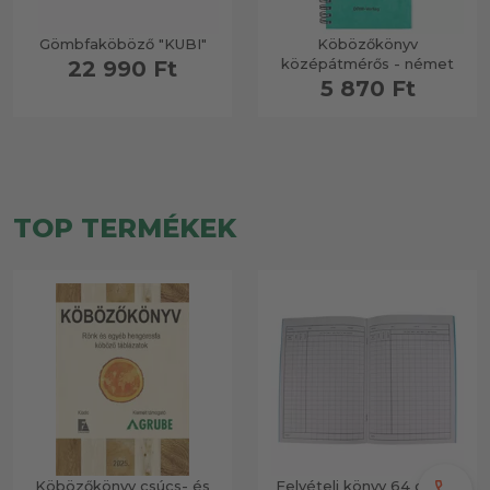
Gömbfaköböző "KUBI"
Köbözőkönyv
középátmérős - német
22 990 Ft
5 870 Ft
TOP TERMÉKEK
Köbözőkönyv csúcs- és
Felvételi könyv 64 oldal -