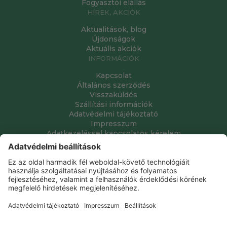
Fogyasztói elállás
HÍREK, AKCIÓK
Aktualitások, blog
Újdonságok
Aktuális akciók
INFORMÁCIÓK
Kapcsolat
Általános szerződés
Visszaküldés
Szállítási információk
Adatvédelmi tájékoztató
Impresszum
Adatkezeléssel kapcsolatos kérelem