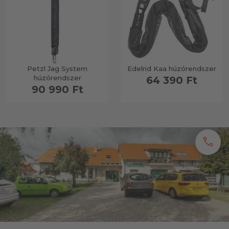
Petzl Jag System
Edelrid Kaa húzórendszer
húzórendszer
64 390 Ft
90 990 Ft
call