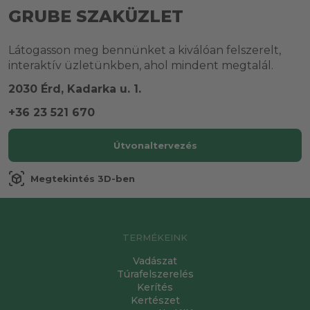
GRUBE SZAKÜZLET
Látogasson meg bennünket a kiválóan felszerelt,
interaktív üzletünkben, ahol mindent megtalál.
2030 Érd, Kadarka u. 1.
+36 23 521 670
Útvonaltervezés
view_in_ar
Megtekintés 3D-ben
TERMÉKEINK
Vadászat
Túrafelszerelés
Kerítés
Kertészet