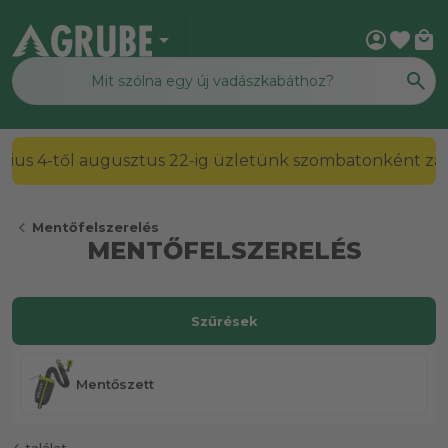
arrow_drop_down
account_circle
favorite
local_mall
július 4-től augusztus 22-ig üzletünk szombatonként zárv
chevron_left
Mentőfelszerelés
MENTŐFELSZERELÉS
Szűrések
Mentőszett