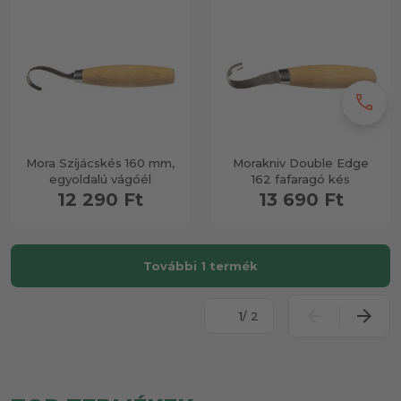
call
Mora Szíjácskés 160 mm,
Morakniv Double Edge
egyoldalú vágóél
162 fafaragó kés
12 290 Ft
13 690 Ft
További 1 termék
/ 2