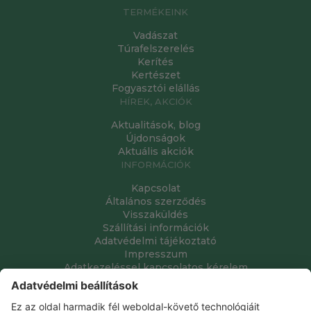
TERMÉKEINK
Vadászat
Túrafelszerelés
Kerítés
Kertészet
Fogyasztói elállás
HÍREK, AKCIÓK
Aktualitások, blog
Újdonságok
Aktuális akciók
INFORMÁCIÓK
Kapcsolat
Általános szerződés
Visszaküldés
Szállítási információk
Adatvédelmi tájékoztató
Impresszum
Adatkezeléssel kapcsolatos kérelem