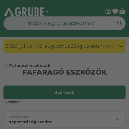
arrow_drop_down
account_circle
favorite
local_mall
2026. július 4-től augusztus 22-ig üzletünk szombato
chevron_left
Fafaragó eszközök
FAFARAGÓ ESZKÖZÖK
Szűrések
13 találat
Rendezés: