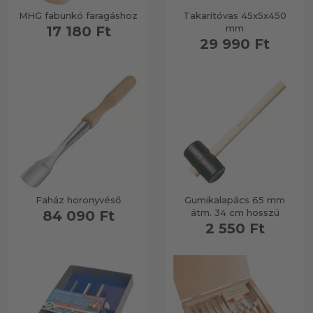
MHG fabunkó faragáshoz
Takarítóvas 45x5x450
mm
17 180 Ft
29 990 Ft
Faház horonyvéső
Gumikalapács 65 mm
átm. 34 cm hosszú
84 090 Ft
2 550 Ft