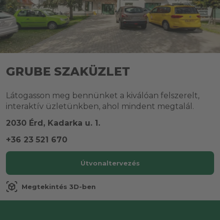
GRUBE SZAKÜZLET
Látogasson meg bennünket a kiválóan felszerelt,
interaktív üzletünkben, ahol mindent megtalál.
2030 Érd, Kadarka u. 1.
+36 23 521 670
Útvonaltervezés
view_in_ar
Megtekintés 3D-ben