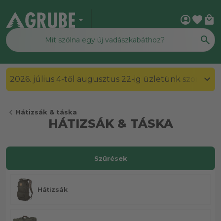
arrow_drop_down
account_circle
favorite
local_mall
2026. július 4-től augusztus 22-ig üzletünk szombato
chevron_left
Hátizsák & táska
HÁTIZSÁK & TÁSKA
Szűrések
Hátizsák