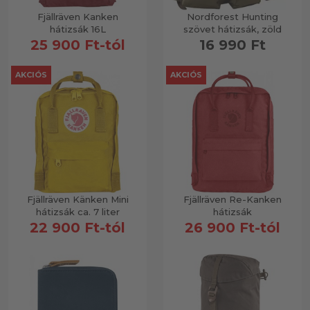
Fjällräven Kanken
Nordforest Hunting
hátizsák 16L
szövet hátizsák, zöld
Vízhatlan tokok
25 900 Ft-tól
16 990 Ft
AKCIÓS
AKCIÓS
Kiegészítők
Fjällräven Känken Mini
Fjällräven Re-Kanken
hátizsák ca. 7 liter
hátizsák
22 900 Ft-tól
26 900 Ft-tól