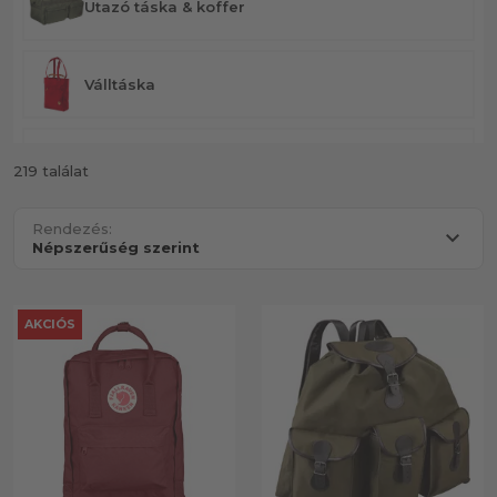
Utazó táska & koffer
Válltáska
Övtáska
219 találat
Rendezés:
Irattartó táska
Pénztárcák
AKCIÓS
Tolltartó
Esőhuzatok