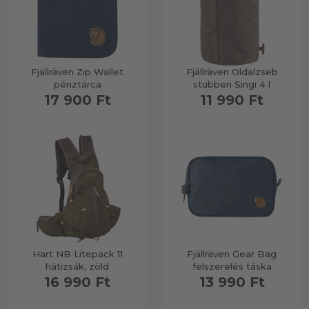
Fjällräven Zip Wallet
Fjällräven Oldalzseb
pénztárca
stubben Singi 4 l
17 900 Ft
11 990 Ft
Hart NB Litepack 11
Fjällräven Gear Bag
hátizsák, zöld
felszerelés táska
16 990 Ft
13 990 Ft