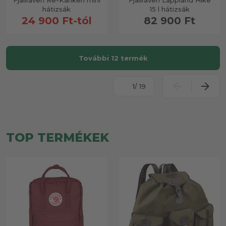
Fjällräven Re-Känken mini
Fjällräven Lappland Hike
hátizsák
15 l hátizsák
24 900 Ft-tól
82 900 Ft
További 12 termék
/ 19
TOP TERMÉKEK