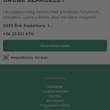
Látogasson meg bennünket a kiválóan felszerelt,
interaktív üzletünkben, ahol mindent megtalál.
2030 Érd, Kadarka u. 1.
+36 23 521 670
Útvonaltervezés
view_in_ar
Megtekintés 3D-ben
TERMÉKEINK
Vadászat
Túrafelszerelés
Kerítés
Kertészet
Fogyasztói elállás
HÍREK, AKCIÓK