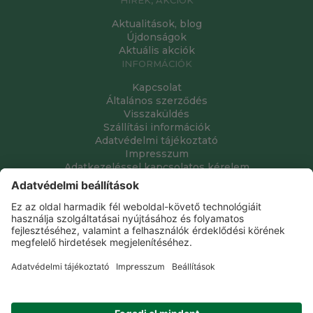
Aktualitások, blog
Újdonságok
Aktuális akciók
INFORMÁCIÓK
Kapcsolat
Általános szerződés
Visszaküldés
Szállítási információk
Adatvédelmi tájékoztató
Impresszum
Adatkezeléssel kapcsolatos kérelem