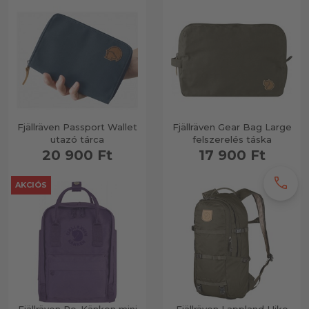
Fjällräven Passport Wallet
Fjällräven Gear Bag Large
utazó tárca
felszerelés táska
20 900 Ft
17 900 Ft
call
AKCIÓS