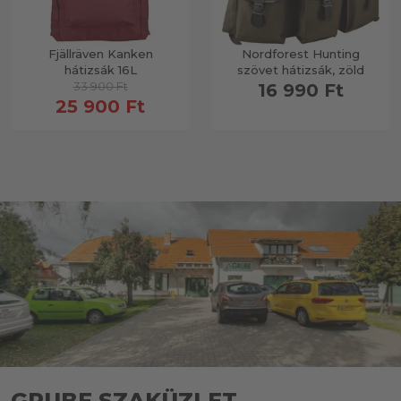
Fjällräven Kanken
Nordforest Hunting
hátizsák 16L
szövet hátizsák, zöld
33 900 Ft
16 990 Ft
25 900 Ft
GRUBE SZAKÜZLET