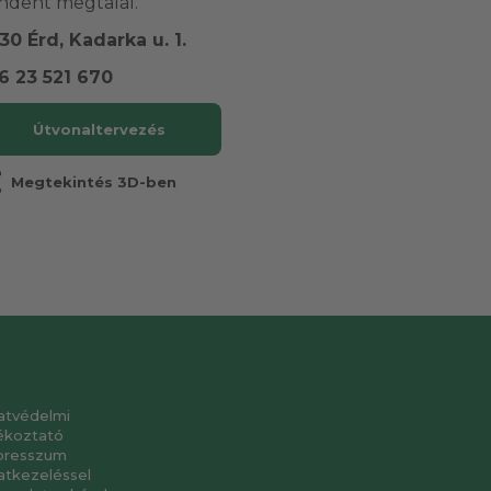
ndent megtalál.
30 Érd, Kadarka u. 1.
6 23 521 670
Útvonaltervezés
r
Megtekintés 3D-ben
atvédelmi
ékoztató
presszum
atkezeléssel