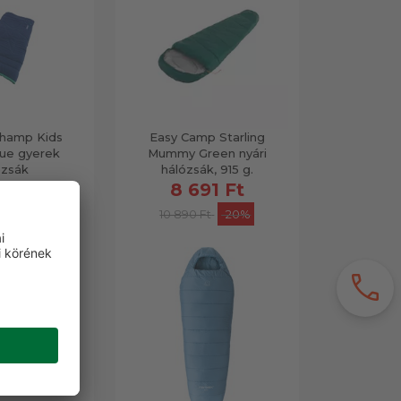
Champ Kids
Easy Camp Starling
ue gyerek
Mummy Green nyári
ózsák
hálózsák, 915 g.
 Ft-tól
8 691 Ft
10 890 Ft
-20%
call