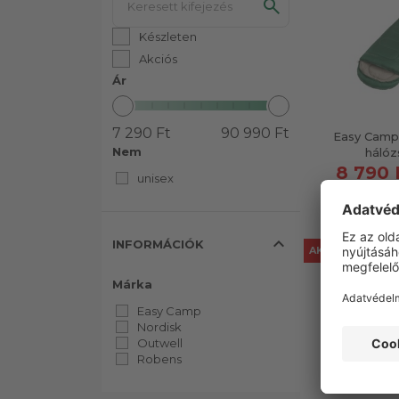
Készleten
Akciós
Ár
7 290 Ft
90 990 Ft
Easy Cam
Nem
hálóz
8 790 
unisex
expand_less
INFORMÁCIÓK
AKCIÓS
Márka
Easy Camp
Nordisk
Outwell
Robens