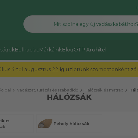
ságok
Bolhapiac
Márkáink
Blog
OTP Áruhitel
július 4-től augusztus 22-ig üzletünk szombatonként zárv
chevron_right
chevron_right
chevron_right
oldal
Vadászat, túrázás és szabadidő
Hálózsák és matrac
Hál
HÁLÓZSÁK
tikus
Pehely hálózsák
sák