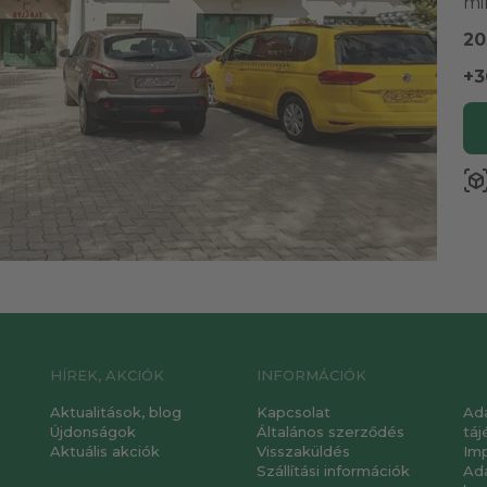
mi
20
+3
view_in_a
HÍREK, AKCIÓK
INFORMÁCIÓK
Aktualitások, blog
Kapcsolat
Ad
Újdonságok
Általános szerződés
táj
Aktuális akciók
Visszaküldés
Im
Szállítási információk
Ad