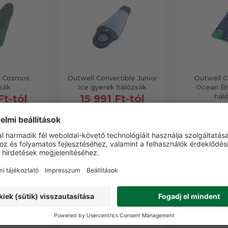
p Cosmos
Outwell Convertible Junior
Outwell 
sák
Ice gyerek hálózsák
Ocean Bl
hál
Ft-tól
15 991 Ft-tól
7 990
AKCIÓS
AKCIÓS