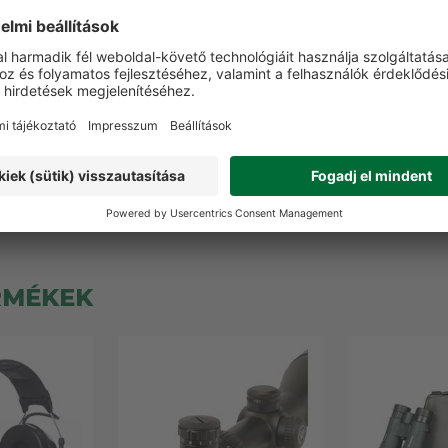
SKI EL
Nikon Aculon A211 10x42
3M Peltor P
 10x42 WB
távcső
elektroniku
ső
SNR
58 990 Ft
90 Ft
53 9
12 termék
RMÉKEK