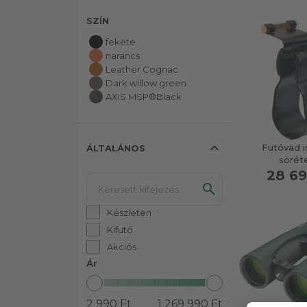
SZÍN
fekete
narancs
Leather Cognac
Dark willow green
AXIS MSP®Black
expand_less
Futóvad i
ÁLTALÁNOS
sörét
28 69
Készleten
Kifutó
Akciós
Ár
2 990 Ft
1 269 990 Ft