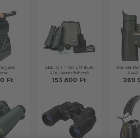
rányzék
DELTA TITANIUM 8x56
Steiner Ra
esre
ROH keresőtávcső
8x42 
0 Ft
153 800 Ft
269 