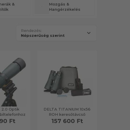
erák &
Mozgás &
ítők
Hangérzékelés
Rendezés:
2.0 Optik
DELTA TITANIUM 10x56
iltelefonhoz
ROH keresőtávcső
90 Ft
157 600 Ft