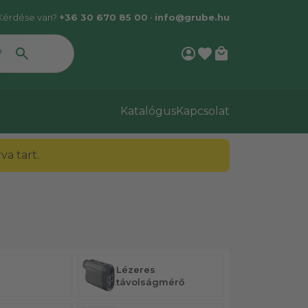
Kérdése van?
+36 30 670 85 00
•
info@grube.hu
account_circle
favorite
local_mall
Katalógus
Kapcsolat
a tart.
Lézeres
távolságmérő