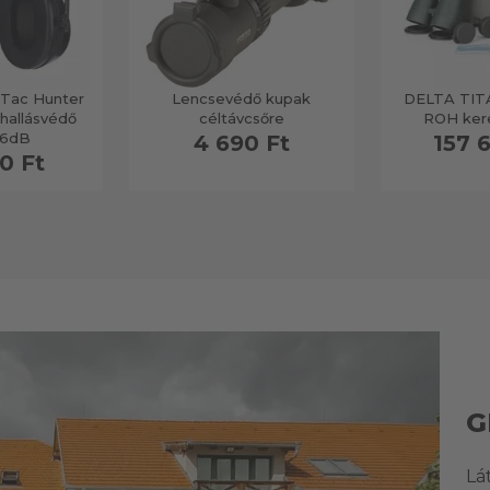
oTac Hunter
Lencsevédő kupak
DELTA TIT
 hallásvédő
céltávcsőre
ROH ker
26dB
4 690 Ft
157 
0 Ft
G
Lá