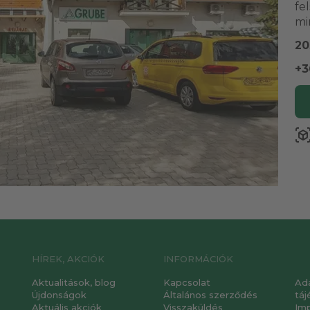
fe
mi
20
+3
view_in_a
HÍREK, AKCIÓK
INFORMÁCIÓK
Aktualitások, blog
Kapcsolat
Ad
Újdonságok
Általános szerződés
táj
Aktuális akciók
Visszaküldés
Im