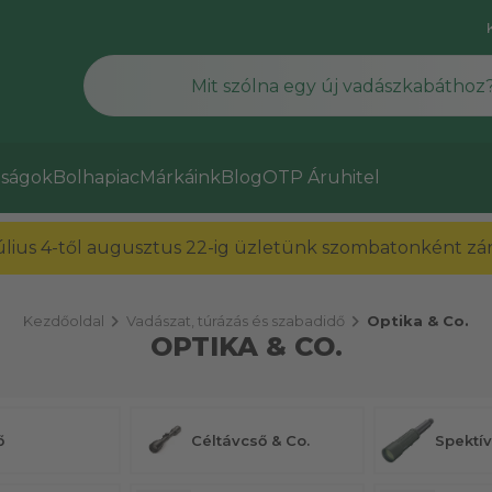
ságok
Bolhapiac
Márkáink
Blog
OTP Áruhitel
július 4-től augusztus 22-ig üzletünk szombatonként zárv
chevron_right
chevron_right
Kezdőoldal
Vadászat, túrázás és szabadidő
Optika & Co.
OPTIKA & CO.
ő
Céltávcső & Co.
Spektív