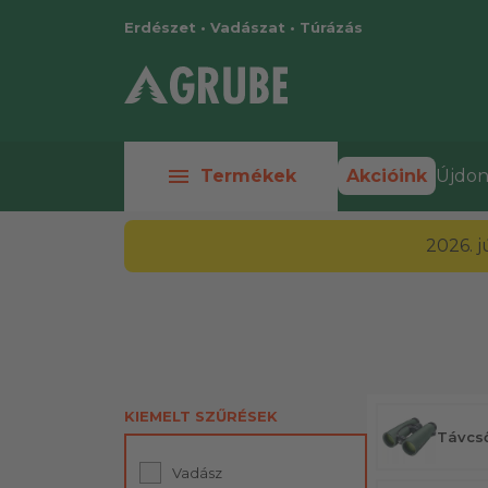
Erdészet • Vadászat • Túrázás
menu
Termékek
Akcióink
Újdon
2026. 
KIEMELT SZŰRÉSEK
Távcs
Vadász