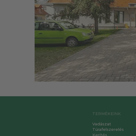
Verbatim
ZEISS
TERMÉKEINK
Vadászat
Túrafelszerelés
Kerítés