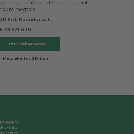
lszerelt, interaktív üzletünkben, ahol
ndent megtalál.
30 Érd, Kadarka u. 1.
6 23 521 670
Útvonaltervezés
r
Megtekintés 3D-ben
atvédelmi
ékoztató
presszum