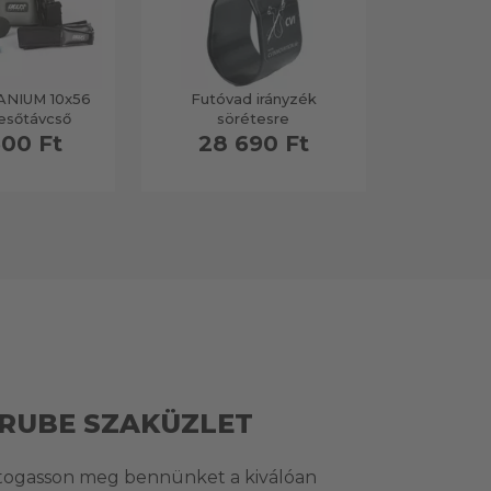
ANIUM 10x56
Futóvad irányzék
HookUp
esőtávcső
sörétesre
Adapter m
600 Ft
28 690 Ft
24 
RUBE SZAKÜZLET
togasson meg bennünket a kiválóan