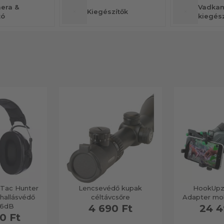
era &
Vadkam
Kiegészítők
tó
kiegész
oTac Hunter
Lencsevédő kupak
HookUpz 
 hallásvédő
céltávcsőre
Adapter mob
26dB
4 690 Ft
24 4
0 Ft