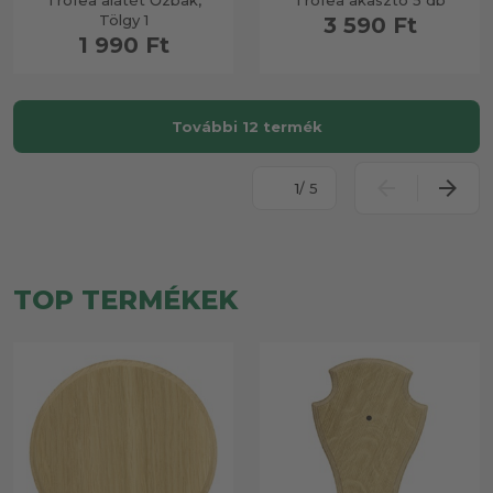
Trófea alátét Őzbak,
Trófea akasztó 5 db
Tölgy 1
3 590 Ft
1 990 Ft
További 12 termék
/ 5
TOP TERMÉKEK