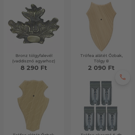
Bronz tölgyfalevél
Trófea alátét Őzbak,
(vaddisznó agyarhoz)
Tölgy 8
8 290 Ft
2 090 Ft
call