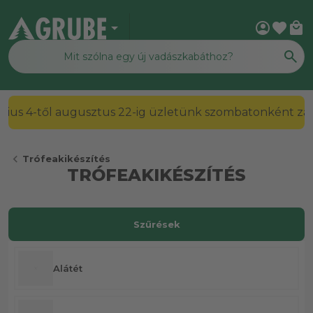
arrow_drop_down
account_circle
favorite
local_mall
2026. július 4-től augusztus 22-ig üzletünk szombato
chevron_left
Trófeakikészítés
TRÓFEAKIKÉSZÍTÉS
Szűrések
Alátét