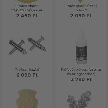
Trófea alátét
Trófea alátét Őzbak,
VADDISZNÓ, kerek
Tölgy 2
2 490 Ft
2 090 Ft
Trófea-rögzítő
Trófeaápoló pác (szarvas
és őz agancshoz)
6 090 Ft
2 790 Ft