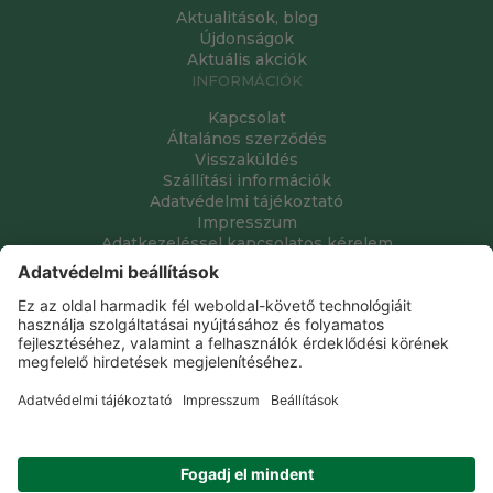
Aktualitások, blog
Újdonságok
Aktuális akciók
INFORMÁCIÓK
Kapcsolat
Általános szerződés
Visszaküldés
Szállítási információk
Adatvédelmi tájékoztató
Impresszum
Adatkezeléssel kapcsolatos kérelem