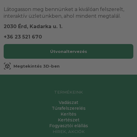
Látogasson meg bennünket a kiválóan felszerelt,
interaktív üzletünkben, ahol mindent megtalál.
2030 Érd, Kadarka u. 1.
+36 23 521 670
Útvonaltervezés
view_in_ar
Megtekintés 3D-ben
TERMÉKEINK
Vadászat
Túrafelszerelés
Kerítés
Kertészet
Fogyasztói elállás
HÍREK, AKCIÓK