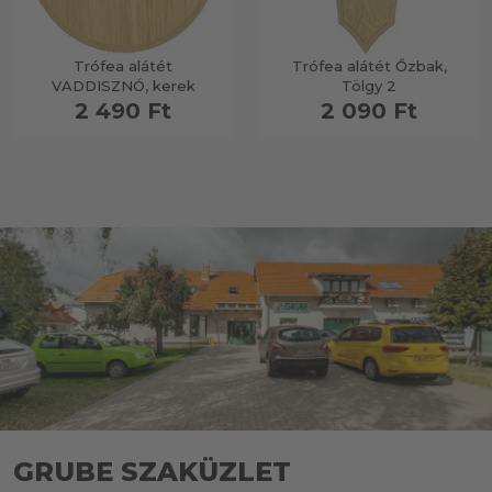
Trófea alátét
Trófea alátét Őzbak,
VADDISZNÓ, kerek
Tölgy 2
2 490 Ft
2 090 Ft
GRUBE SZAKÜZLET