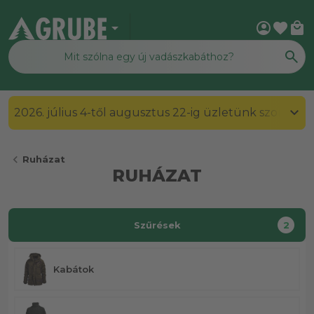
arrow_drop_down
account_circle
favorite
local_mall
2026. július 4-től augusztus 22-ig üzletünk szombato
chevron_left
Ruházat
RUHÁZAT
Szűrések
2
Kabátok