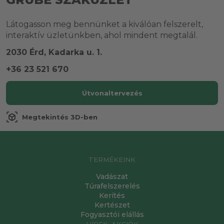
Látogasson meg bennünket a kiválóan felszerelt,
interaktív üzletünkben, ahol mindent megtalál.
2030 Érd, Kadarka u. 1.
+36 23 521 670
Útvonaltervezés
view_in_ar
Megtekintés 3D-ben
TERMÉKEINK
Vadászat
Túrafelszerelés
Kerítés
Kertészet
Fogyasztói elállás
HÍREK, AKCIÓK