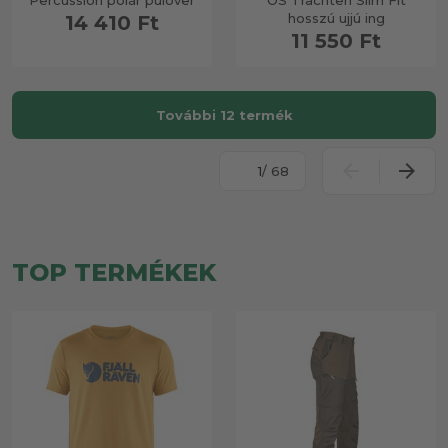
Percussion polár pulóver
OS Trachten Slim Fit
hosszú ujjú ing
14 410 Ft
11 550 Ft
További 12 termék
/ 68
TOP TERMÉKEK