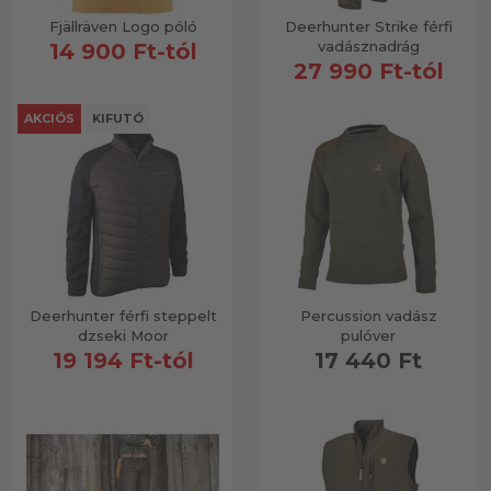
Fjällräven Logo póló
Deerhunter Strike férfi
vadásznadrág
14 900 Ft-tól
Póló & Top
27 990 Ft-tól
AKCIÓS
KIFUTÓ
Szett
Technikai aláöltözet
Deerhunter férfi steppelt
Percussion vadász
dzseki Moor
pulóver
19 194 Ft-tól
17 440 Ft