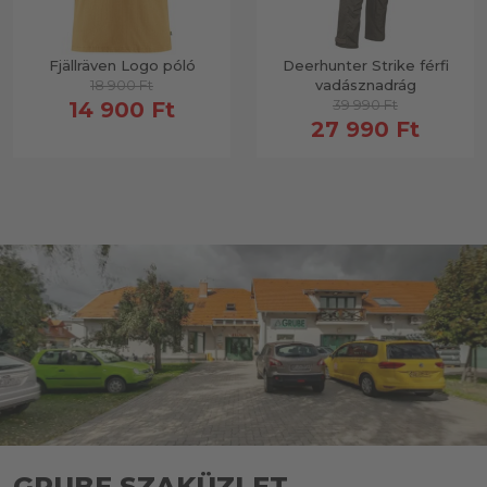
Fjällräven Logo póló
Deerhunter Strike férfi
18 900 Ft
vadásznadrág
39 990 Ft
14 900 Ft
27 990 Ft
GRUBE SZAKÜZLET