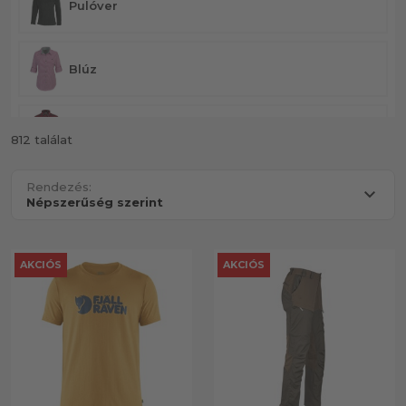
Pulóver
Blúz
Ingek
812 találat
Rendezés:
Kezeslábas (overál)
Mellény
AKCIÓS
AKCIÓS
Nadrág
Polár felsők