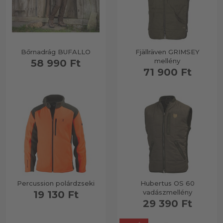
Bőrnadrág BUFALLO
Fjällräven GRIMSEY
mellény
58 990 Ft
71 900 Ft
Percussion polárdzseki
Hubertus OS 60
vadászmellény
19 130 Ft
29 390 Ft