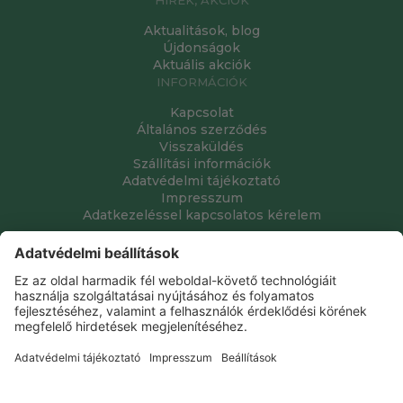
Aktualitások, blog
Újdonságok
Aktuális akciók
INFORMÁCIÓK
Kapcsolat
Általános szerződés
Visszaküldés
Szállítási információk
Adatvédelmi tájékoztató
Impresszum
Adatkezeléssel kapcsolatos kérelem