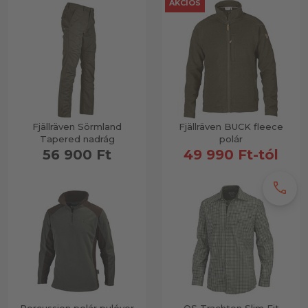
AKCIÓS
Fjällräven Sörmland
Fjällräven BUCK fleece
Tapered nadrág
polár
56 900 Ft
49 990 Ft-tól
call