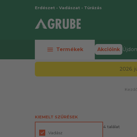
Erdészet • Vadászat • Túrázás
menu
Termékek
Akcióink
Újdon
2026. 
Kezdő
KIEMELT SZŰRÉSEK
4 találat
Vadász