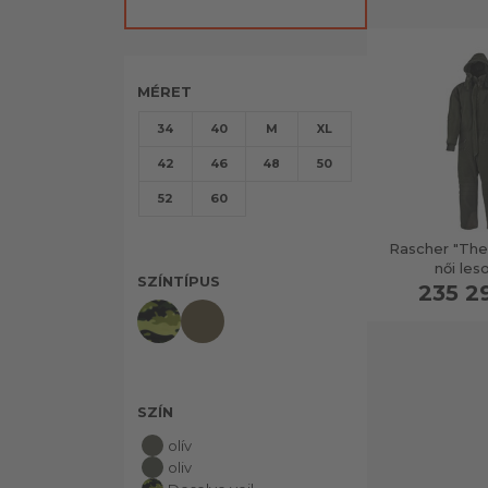
MÉRET
34
40
M
XL
42
46
48
50
52
60
Rascher "The
női les
SZÍNTÍPUS
235 2
SZÍN
olív
oliv