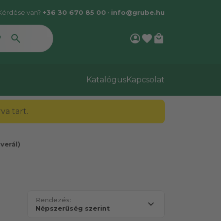
Kérdése van?
+36 30 670 85 00
•
info@grube.hu
account_circle
favorite
local_mall
Katalógus
Kapcsolat
a tart.
verál)
Rendezés: