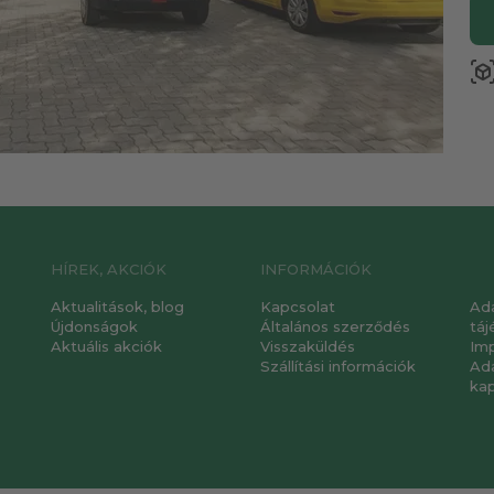
view_in_a
HÍREK, AKCIÓK
INFORMÁCIÓK
Aktualitások, blog
Kapcsolat
Ad
Újdonságok
Általános szerződés
táj
Aktuális akciók
Visszaküldés
Im
Szállítási információk
Ad
ka