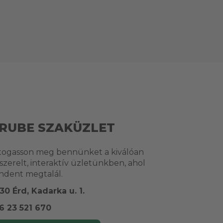
RUBE SZAKÜZLET
togasson meg bennünket a kiválóan
lszerelt, interaktív üzletünkben, ahol
ndent megtalál.
30 Érd, Kadarka u. 1.
6 23 521 670