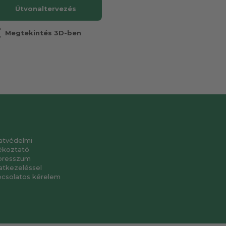
Útvonaltervezés
r
Megtekintés 3D-ben
atvédelmi
ékoztató
presszum
atkezeléssel
pcsolatos kérelem