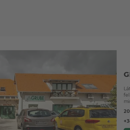
G
Lá
fe
mi
20
+3