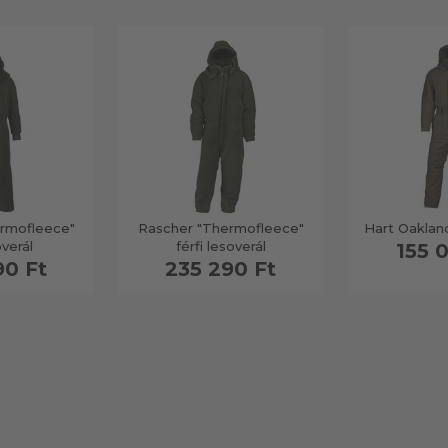
rmofleece"
Rascher "Thermofleece"
Hart Oakland
overál
férfi lesoverál
155 
90 Ft
235 290 Ft