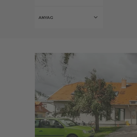
expand_more
ANYAG