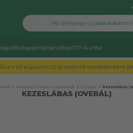
ságok
Bolhapiac
Márkáink
Blog
OTP Áruhitel
július 4-től augusztus 22-ig üzletünk szombatonként zárv
chevron_right
chevron_right
chevron_right
oldal
Vadászat, túrázás és szabadidő
Ruházat
Kezeslábas (o
KEZESLÁBAS (OVERÁL)