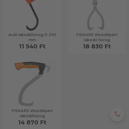
Acél rakodóhorog D 250
FISKARS WoodXpert
mm
rakodó horog
11 540 Ft
18 830 Ft
FISKARS WoodXpert
call
rakodóhorog
14 870 Ft