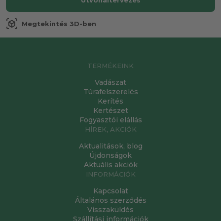
Útvonaltervezés
view_in_ar
Megtekintés 3D-ben
TERMÉKEINK
Vadászat
Túrafelszerelés
Kerítés
Kertészet
Fogyasztói elállás
HÍREK, AKCIÓK
Aktualitások, blog
Újdonságok
Aktuális akciók
INFORMÁCIÓK
Kapcsolat
Általános szerződés
Visszaküldés
Szállítási információk