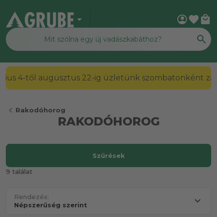
arrow_drop_down
account_circle
favorite
local_mall
2026. július 4-től augusztus 22-ig üzletünk szombato
chevron_left
Rakodóhorog
RAKODÓHOROG
Szűrések
9 találat
Rendezés: