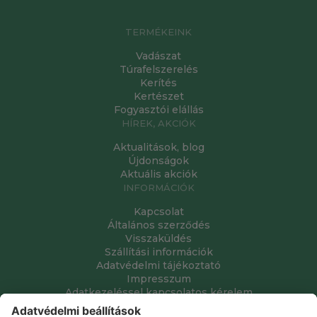
TERMÉKEINK
Vadászat
Túrafelszerelés
Kerítés
Kertészet
Fogyasztói elállás
HÍREK, AKCIÓK
Aktualitások, blog
Újdonságok
Aktuális akciók
INFORMÁCIÓK
Kapcsolat
Általános szerződés
Visszaküldés
Szállítási információk
Adatvédelmi tájékoztató
Impresszum
Adatkezeléssel kapcsolatos kérelem