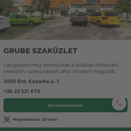
GRUBE SZAKÜZLET
Látogasson meg bennünket a kiválóan felszerelt,
interaktív üzletünkben, ahol mindent megtalál.
2030 Érd, Kadarka u. 1.
+36 23 521 670
call
Útvonaltervezés
view_in_ar
Megtekintés 3D-ben