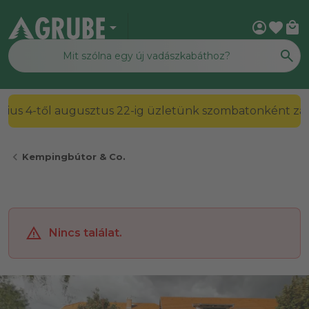
arrow_drop_down
account_circle
favorite
local_mall
július 4-től augusztus 22-ig üzletünk szombatonként zárv
chevron_left
Kempingbútor & Co.
Nincs találat.