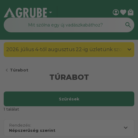
arrow_drop_down
account_circle
favorite
local_mall
2026. július 4-től augusztus 22-ig üzletünk szombato
chevron_left
Túrabot
TÚRABOT
Szűrések
1 találat
Rendezés: