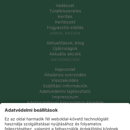
Vadászat
Túrafelszerelés
Kerítés
Kertészet
Fogyasztói elállás
HÍREK, AKCIÓK
Aktualitások, blog
Újdonságok
Aktuális akciók
INFORMÁCIÓK
Kapcsolat
Általános szerződés
Visszaküldés
Szállítási információk
Adatvédelmi tájékoztató
Impresszum
Adatkezeléssel kapcsolatos kérelem