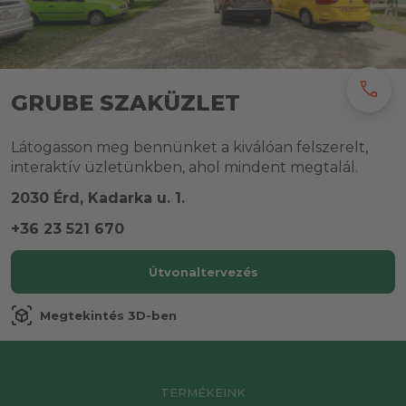
call
GRUBE SZAKÜZLET
Látogasson meg bennünket a kiválóan felszerelt,
interaktív üzletünkben, ahol mindent megtalál.
2030 Érd, Kadarka u. 1.
+36 23 521 670
Útvonaltervezés
view_in_ar
Megtekintés 3D-ben
TERMÉKEINK