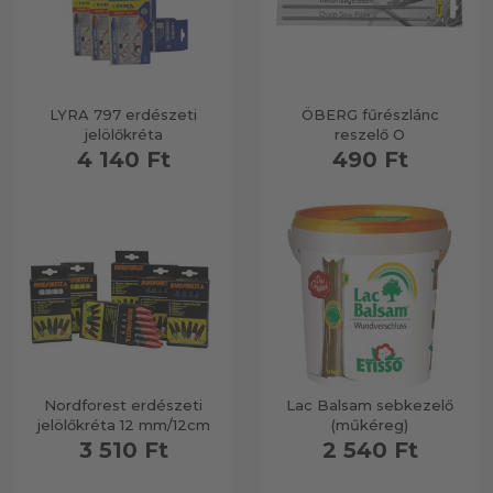
LYRA 797 erdészeti
ÖBERG fűrészlánc
jelölőkréta
reszelő O
4 140 Ft
490 Ft
Nordforest erdészeti
Lac Balsam sebkezelő
jelölőkréta 12 mm/12cm
(műkéreg)
3 510 Ft
2 540 Ft