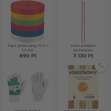
Papír jelölőszalag 75 m /
Petlz ANNEAU
20 mm
körheveder
890 Ft
3 130 Ft
call