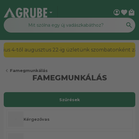
arrow_drop_down
account_circle
favorite
local_mall
2026. július 4-től augusztus 22-ig üzletünk szombato
chevron_left
Famegmunkálás
FAMEGMUNKÁLÁS
Szűrések
Kérgezővas