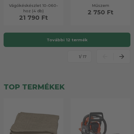
Vágókéskészlet 10-060-
Műszem
hoz (4 db)
2 750 Ft
21 790 Ft
További 12 termék
/ 17
TOP TERMÉKEK