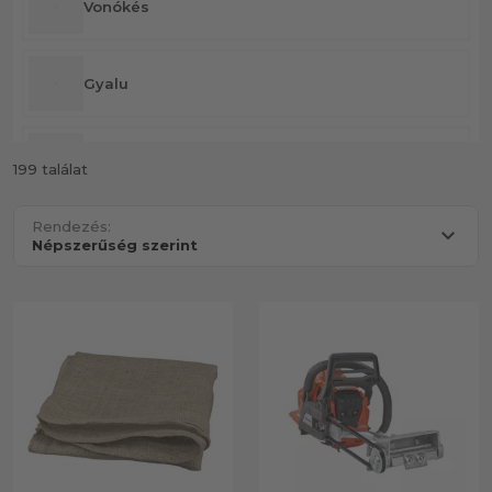
Vonókés
Gyalu
Üregkapacs
199 találat
Rendezés:
Fafaragó eszközök
Faházépítés
Fűrészbak
Mobil fűrészüzem