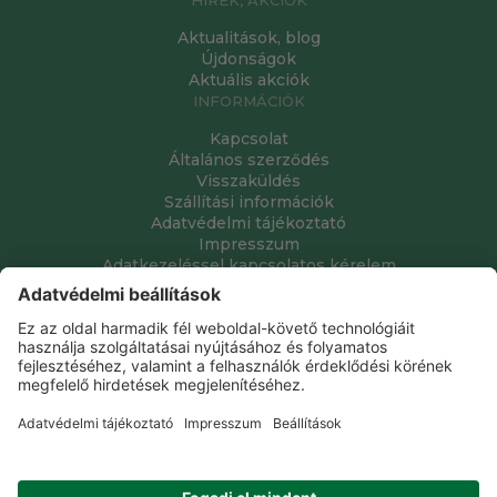
Aktualitások, blog
Újdonságok
Aktuális akciók
INFORMÁCIÓK
Kapcsolat
Általános szerződés
Visszaküldés
Szállítási információk
Adatvédelmi tájékoztató
Impresszum
Adatkezeléssel kapcsolatos kérelem