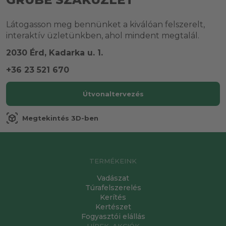
Látogasson meg bennünket a kiválóan felszerelt,
interaktív üzletünkben, ahol mindent megtalál.
2030 Érd, Kadarka u. 1.
+36 23 521 670
Útvonaltervezés
view_in_ar
Megtekintés 3D-ben
TERMÉKEINK
Vadászat
Túrafelszerelés
Kerítés
Kertészet
Fogyasztói elállás
HÍREK, AKCIÓK