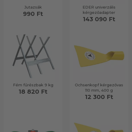
Jutazsák
EDER univerzális
kérgezőadapter
990 Ft
Motorfűrész adapter
143 090 Ft
Faszobrászat (Carving)
Elektromos szerszámok
Tüzifa tárolás-csomagolás
Fém fűrészbak 9 kg
Ochsenkopf kérgezővas
110 mm, 400 g
18 820 Ft
12 300 Ft
Fahasító gép & körfűrész