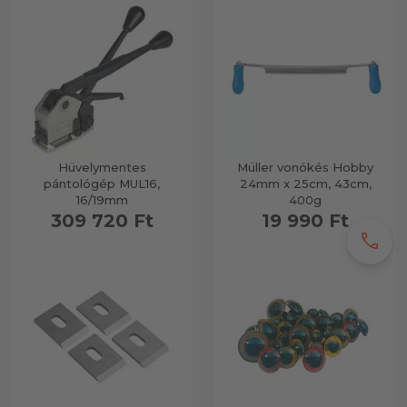
Hüvelymentes
Müller vonókés Hobby
pántológép MUL16,
24mm x 25cm, 43cm,
16/19mm
400g
309 720 Ft
19 990 Ft
call