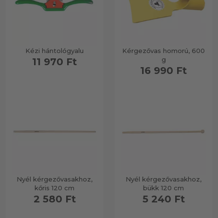
Kézi hántológyalu
Kérgezővas homorú, 600
g
11 970 Ft
16 990 Ft
Nyél kérgezővasakhoz,
Nyél kérgezővasakhoz,
kőris 120 cm
bükk 120 cm
2 580 Ft
5 240 Ft