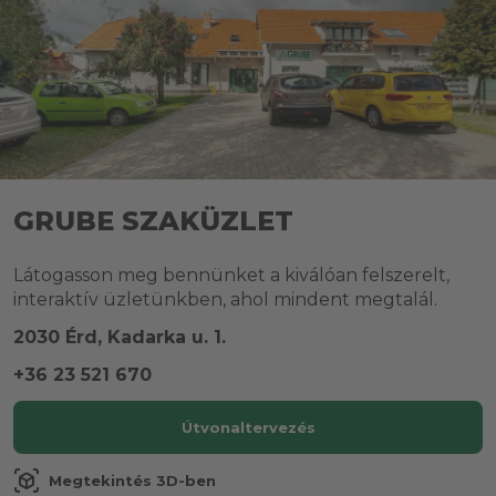
GRUBE SZAKÜZLET
Látogasson meg bennünket a kiválóan felszerelt,
interaktív üzletünkben, ahol mindent megtalál.
2030 Érd, Kadarka u. 1.
+36 23 521 670
Útvonaltervezés
view_in_ar
Megtekintés 3D-ben