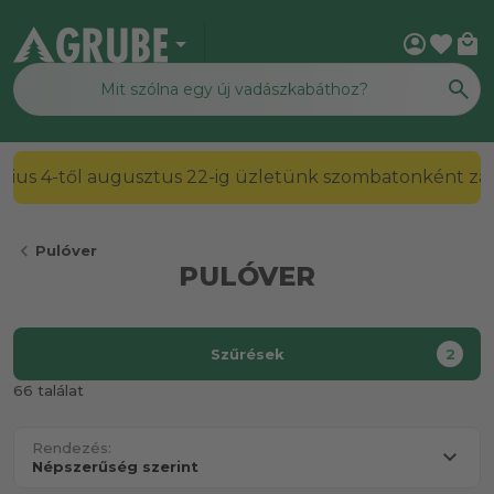
arrow_drop_down
account_circle
favorite
local_mall
2026. július 4-től augusztus 22-ig üzletünk szombato
chevron_left
Pulóver
PULÓVER
Szűrések
2
66 találat
Rendezés: