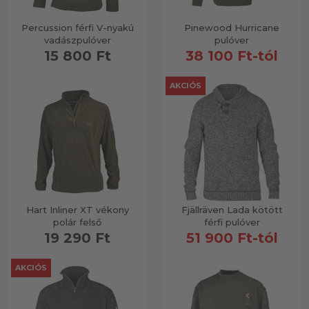
Percussion férfi V-nyakú
Pinewood Hurricane
vadászpulóver
pulóver
15 800 Ft
38 100 Ft-tól
AKCIÓS
Hart Inliner XT vékony
Fjällräven Lada kötött
polár felső
férfi pulóver
19 290 Ft
51 900 Ft-tól
AKCIÓS