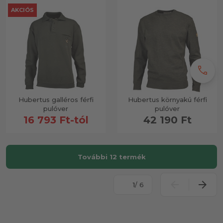
AKCIÓS
call
Hubertus galléros férfi
Hubertus környakú férfi
pulóver
pulóver
16 793 Ft-tól
42 190 Ft
További 12 termék
/ 6