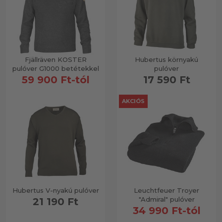
Fjällräven KOSTER
Hubertus környakú
pulóver G1000 betétekkel
pulóver
59 900 Ft-tól
17 590 Ft
AKCIÓS
Hubertus V-nyakú pulóver
Leuchtfeuer Troyer
"Admiral" pulóver
21 190 Ft
34 990 Ft-tól