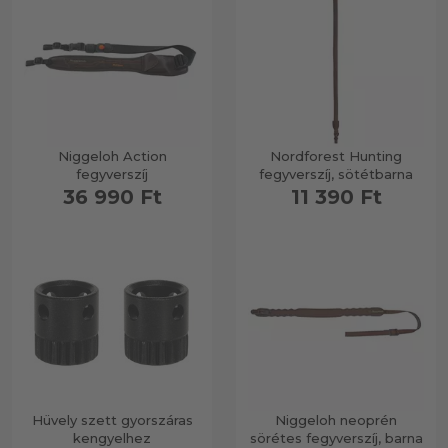
Niggeloh Action
Nordforest Hunting
fegyverszíj
fegyverszíj, sötétbarna
36 990 Ft
11 390 Ft
Hüvely szett gyorszáras
Niggeloh neoprén
kengyelhez
sörétes fegyverszíj, barna