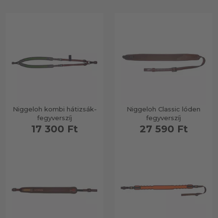
Niggeloh kombi hátizsák-
Niggeloh Classic lóden
fegyverszíj
fegyverszíj
17 300 Ft
27 590 Ft