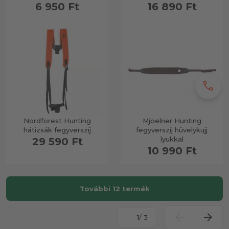
6 950 Ft
16 890 Ft
call
Nordforest Hunting
Mjoelner Hunting
hátizsák fegyverszíj
fegyverszíj hüvelykujj
lyukkal
29 590 Ft
10 990 Ft
További 12 termék
/ 3