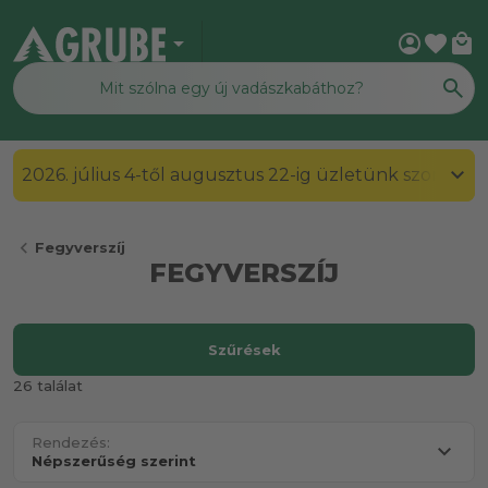
arrow_drop_down
account_circle
favorite
local_mall
2026. július 4-től augusztus 22-ig üzletünk szombato
chevron_left
Fegyverszíj
FEGYVERSZÍJ
Szűrések
26 találat
Rendezés: