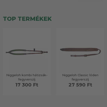
TOP TERMÉKEK
Niggeloh kombi hátizsák-
Niggeloh Classic lóden
fegyverszíj
fegyverszíj
17 300 Ft
27 590 Ft