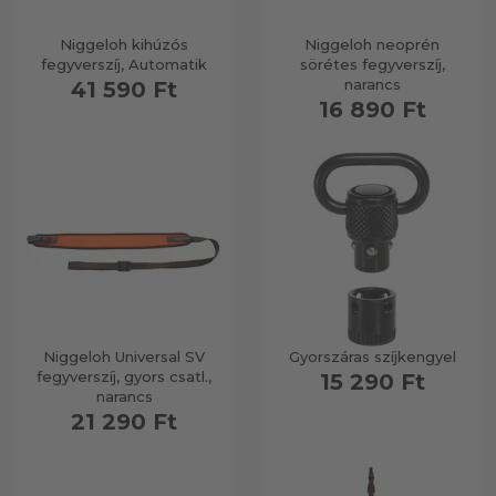
Niggeloh kihúzós
Niggeloh neoprén
fegyverszíj, Automatik
sörétes fegyverszíj,
narancs
41 590 Ft
16 890 Ft
Niggeloh Universal SV
Gyorszáras szíjkengyel
fegyverszíj, gyors csatl.,
15 290 Ft
narancs
21 290 Ft