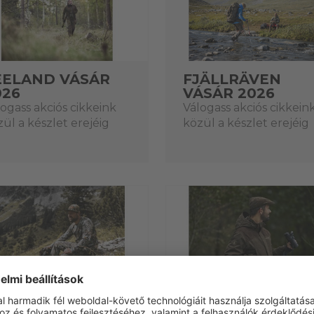
EELAND VÁSÁR
FJÄLLRÄVEN
026
VÁSÁR 2026
ogass akciós cikkeink
Válogass akciós cikkein
ül a készlet erejéig
közül a készlet erejéig
LASER
DEERHUNTER
ÉSZLETKISÖPRŐ
KÉSZLETKISÖPR