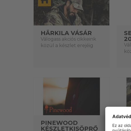
HÄRKILA VÁSÁR
S
2
Válogass akciós cikkeink
Vál
közül a készlet erejéig
köz
PINEWOOD
B
KÉSZLETKISÖPRŐ
K