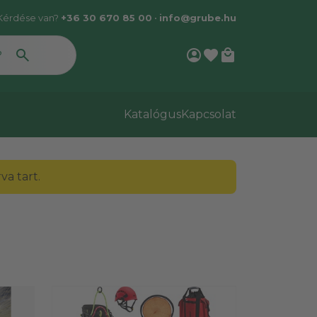
Kérdése van?
+36 30 670 85 00
•
info@grube.hu
account_circle
favorite
local_mall
Katalógus
Kapcsolat
a tart.