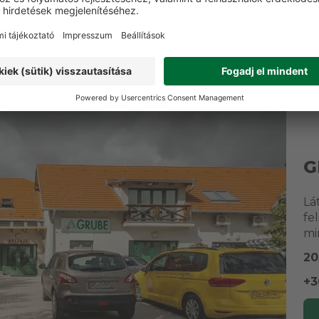
ogass akciós cikkeink
Válogass akciós cikkein
ül a készlet erejéig
közül a készlet erejéig
G
Lá
fe
mi
20
+3