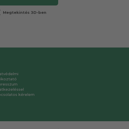
r
Megtekintés 3D-ben
atvédelmi
ékoztató
presszum
atkezeléssel
pcsolatos kérelem