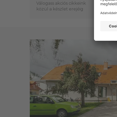
Válogass akciós cikkeink
Vál
közül a készlet erejéig
köz