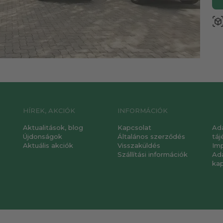
view_in_a
HÍREK, AKCIÓK
INFORMÁCIÓK
Aktualitások, blog
Kapcsolat
Ad
Újdonságok
Általános szerződés
táj
Aktuális akciók
Visszaküldés
Im
Szállítási információk
Ad
ka