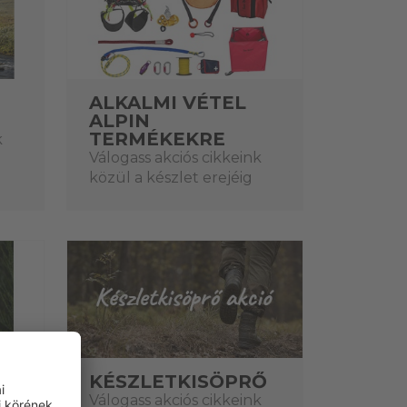
ALKALMI VÉTEL
ALPIN
TERMÉKEKRE
k
Válogass akciós cikkeink
közül a készlet erejéig
KÉSZLETKISÖPRŐ
Ő
Válogass akciós cikkeink