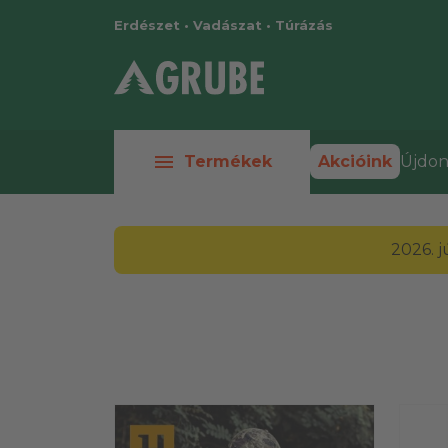
Erdészet • Vadászat • Túrázás
menu
Termékek
Akcióink
Újdon
2026. 