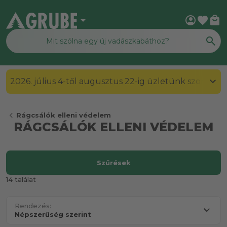
arrow_drop_down
account_circle
favorite
local_mall
2026. július 4-től augusztus 22-ig üzletünk szombato
chevron_left
Rágcsálók elleni védelem
RÁGCSÁLÓK ELLENI VÉDELEM
Szűrések
14 találat
Rendezés: