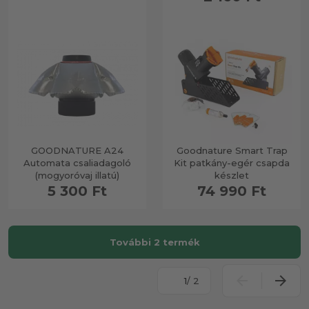
GOODNATURE A24
Goodnature Smart Trap
Automata csaliadagoló
Kit patkány-egér csapda
(mogyoróvaj illatú)
készlet
5 300 Ft
74 990 Ft
További 2 termék
/ 2