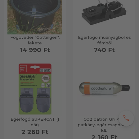
Fogóveder "Göttingen",
Egérfogó műanyagból és
fekete
fémből
14 990 Ft
740 Ft
call
Egérfogó SUPERCAT (1
CO2 patron GN A24
pár)
patkány-egér csapdához
1db
2 260 Ft
2 160 Ft