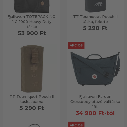
Fjällräven TOTEPACK NO.
TT Tourniquet Pouch II
1 G-1000 Heavy Duty
táska, fekete
táska
5 290 Ft
53 900 Ft
AKCIÓS
TT Tourniquet Pouch II
Fjällräven Färden
táska, barna
Crossbody utazó válltáska
18L
5 290 Ft
34 900 Ft-tól
AKCIÓS