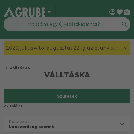
arrow_drop_down
account_circle
favorite
local_mall
2026. július 4-től augusztus 22-ig üzletünk szombato
chevron_left
Válltáska
VÁLLTÁSKA
Szűrések
27 találat
Rendezés: