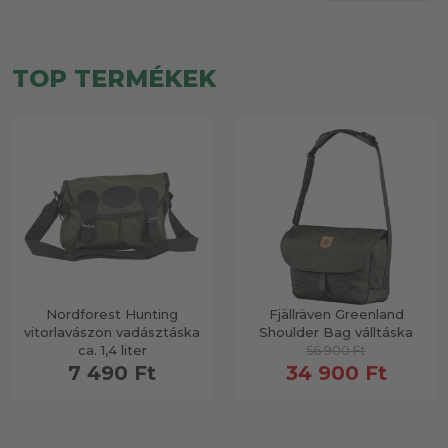
TOP TERMÉKEK
Nordforest Hunting
Fjällräven Greenland
vitorlavászon vadásztáska
Shoulder Bag válltáska
ca. 1,4 liter
56 900 Ft
7 490 Ft
34 900 Ft