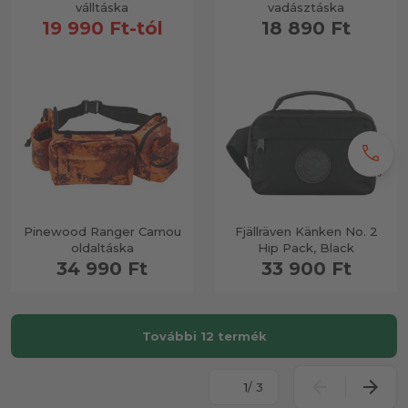
válltáska
vadásztáska
19 990 Ft-tól
18 890 Ft
call
Pinewood Ranger Camou
Fjällräven Känken No. 2
oldaltáska
Hip Pack, Black
34 990 Ft
33 900 Ft
További 12 termék
/ 3