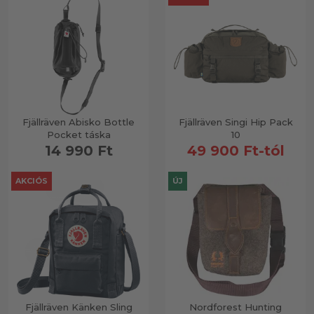
Fjällräven Abisko Bottle
Fjällräven Singi Hip Pack
Pocket táska
10
14 990 Ft
49 900 Ft-tól
AKCIÓS
ÚJ
Fjällräven Känken Sling
Nordforest Hunting