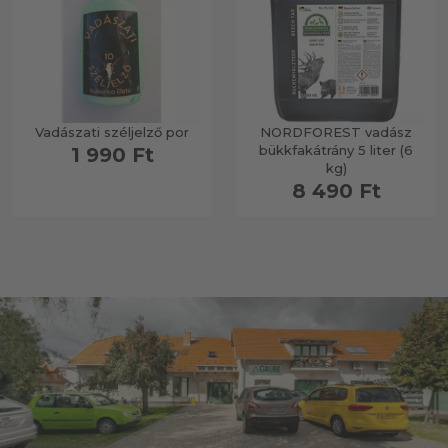
Vadászati széljelző por
NORDFOREST vadász
bükkfakátrány 5 liter (6
1 990 Ft
kg)
8 490 Ft