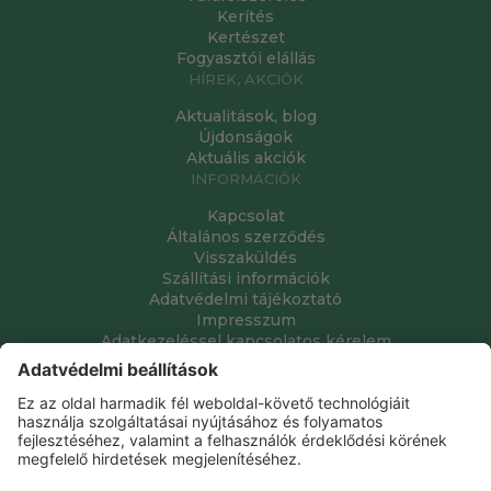
Kerítés
Kertészet
Fogyasztói elállás
HÍREK, AKCIÓK
Aktualitások, blog
Újdonságok
Aktuális akciók
INFORMÁCIÓK
Kapcsolat
Általános szerződés
Visszaküldés
Szállítási információk
Adatvédelmi tájékoztató
Impresszum
Adatkezeléssel kapcsolatos kérelem