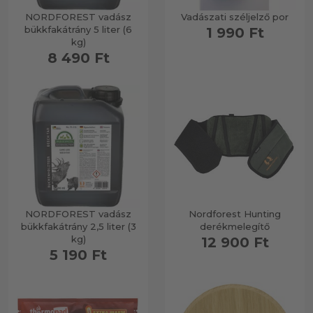
NORDFOREST vadász
Vadászati széljelző por
bükkfakátrány 5 liter (6
1 990 Ft
Lesvadászat
kg)
8 490 Ft
Széljelző
Trófeakikészítés
Vadföld & vetőmag
NORDFOREST vadász
Nordforest Hunting
bükkfakátrány 2,5 liter (3
derékmelegítő
Vadriasztó
kg)
12 900 Ft
5 190 Ft