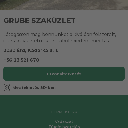
GRUBE SZAKÜZLET
Látogasson meg bennünket a kiválóan felszerelt,
interaktív üzletünkben, ahol mindent megtalál.
2030 Érd, Kadarka u. 1.
+36 23 521 670
Útvonaltervezés
view_in_ar
Megtekintés 3D-ben
TERMÉKEINK
Vadászat
Túrafelszerelés