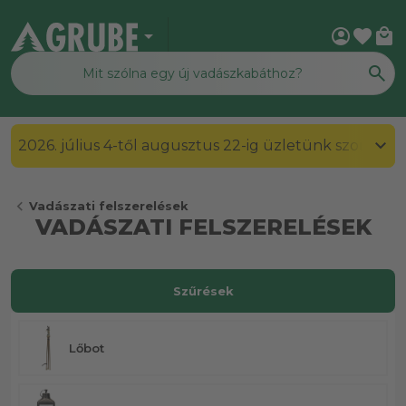
arrow_drop_down
account_circle
favorite
local_mall
2026. július 4-től augusztus 22-ig üzletünk szombato
chevron_left
Vadászati felszerelések
VADÁSZATI FELSZERELÉSEK
Szűrések
Lőbot