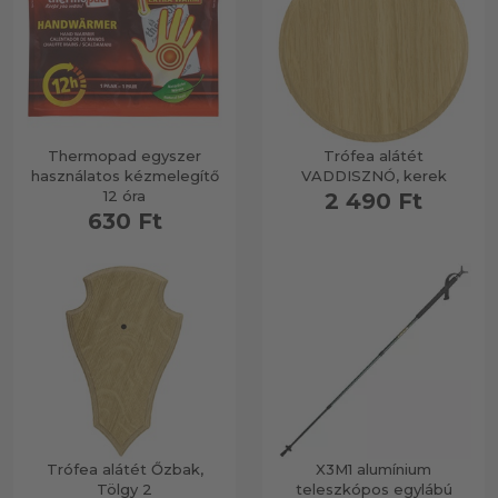
Thermopad egyszer
Trófea alátét
használatos kézmelegítő
VADDISZNÓ, kerek
12 óra
2 490 Ft
630 Ft
Trófea alátét Őzbak,
X3M1 alumínium
Tölgy 2
teleszkópos egylábú