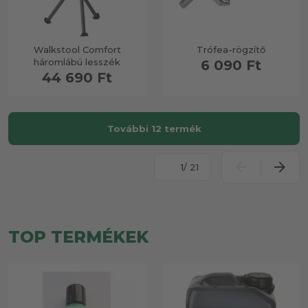
Walkstool Comfort
Trófea-rögzítő
háromlábú lesszék
6 090 Ft
44 690 Ft
További 12 termék
/ 21
TOP TERMÉKEK