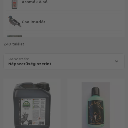
Aromák & só
Csalimadár
Csapdák
249 találat
Rendezés:
Elektromos vadhívók
Elsősegély
Figyelemfelhívás
Kürtök & sípok