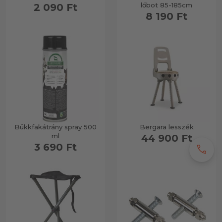
lőbot 85-185cm
2 090 Ft
8 190 Ft
Bükkfakátrány spray 500
Bergara lesszék
ml
44 900 Ft
3 690 Ft
call