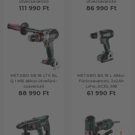
ütvecsavarozó
ütvecsavarozó
111 990 Ft
86 990 Ft
METABO SB 18 LTX BL
METABO BS 18 L Akku-
Q I MB akkus ütvefúró-
Fúrócsavarozó, 2x2Ah
csavarozó
LiPw, SC30, MB
88 990 Ft
61 990 Ft
call