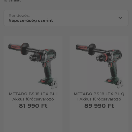
16 találat
Rendezés:
METABO BS 18 LTX BL I
METABO BS 18 LTX BL Q
Akkus fúrócsavarozó
I Akkus fúrócsavarozó
81 990 Ft
89 990 Ft