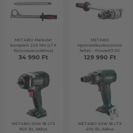
METABO Markolat
METABO
komplett 225 Nm (LTX
Nyomatéksokszorozó
fúrócsavarozókhoz)
feltét - PowerX3 DC
34 990 Ft
129 990 Ft
METABO SSW 18 LTX
METABO SSW 18 LTX
800 BL Akkus
400 BL Akkus