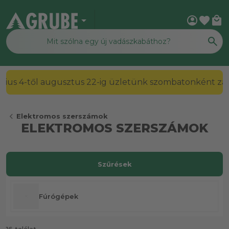
arrow_drop_down
account_circle
favorite
local_mall
2026. július 4-től augusztus 22-ig üzletünk szombato
chevron_left
Elektromos szerszámok
ELEKTROMOS SZERSZÁMOK
Szűrések
Fúrógépek