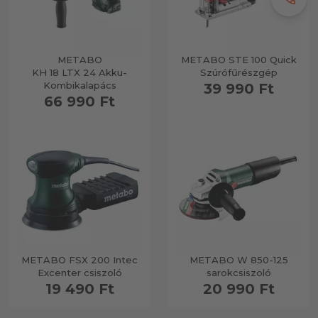
METABO
METABO STE 100 Quick
KH 18 LTX 24 Akku-
Szúrófűrészgép
Kombikalapács
39 990 Ft
66 990 Ft
METABO FSX 200 Intec
METABO W 850-125
Excenter csiszoló
sarokcsiszoló
19 490 Ft
20 990 Ft