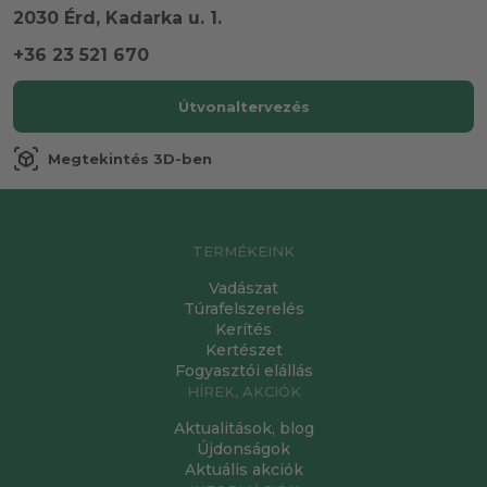
2030 Érd, Kadarka u. 1.
+36 23 521 670
Útvonaltervezés
view_in_ar
Megtekintés 3D-ben
TERMÉKEINK
Vadászat
Túrafelszerelés
Kerítés
Kertészet
Fogyasztói elállás
HÍREK, AKCIÓK
Aktualitások, blog
Újdonságok
Aktuális akciók