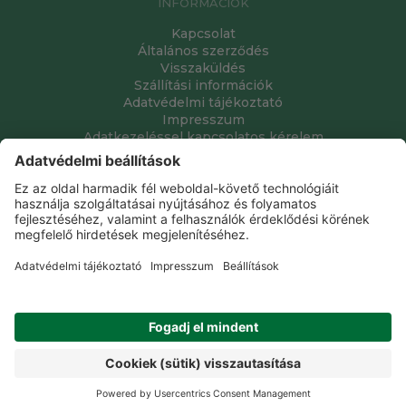
INFORMÁCIÓK
Kapcsolat
Általános szerződés
Visszaküldés
Szállítási információk
Adatvédelmi tájékoztató
Impresszum
Adatkezeléssel kapcsolatos kérelem
Grube Kft. © 2009 - 2026. Minden jog fenntartva. All rights
reserved.
Tervezte és készítette:
Vision-Software, az Octopus 8 ERP
forgalmazója
.