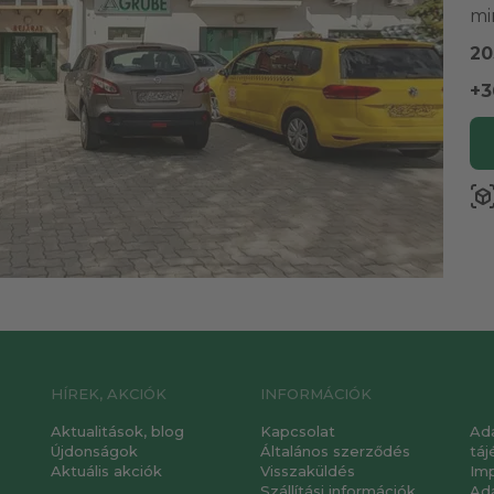
mi
20
+3
view_in_a
HÍREK, AKCIÓK
INFORMÁCIÓK
Aktualitások, blog
Kapcsolat
Ad
Újdonságok
Általános szerződés
táj
Aktuális akciók
Visszaküldés
Im
Szállítási információk
Ad