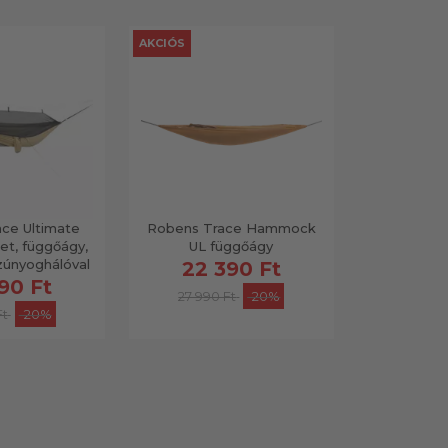
AKCIÓS
ce Ultimate
Robens Trace Hammock
t, függőágy,
UL függőágy
zúnyoghálóval
22 390 Ft
90 Ft
27 990 Ft
-20%
Ft
-20%