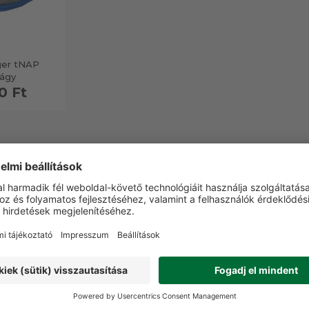
ger tNAP
ágy
0 Ft
RMÉKEK