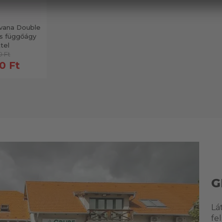
vana Double
s függőágy
tel
0 Ft
0 Ft
G
Lá
fe