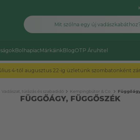
ságok
Bolhapiac
Márkáink
Blog
OTP Áruhitel
július 4-től augusztus 22-ig üzletünk szombatonként zárv
ght
chevron_right
chevron_right
Vadászat, túrázás és szabadidő
Kempingbútor & Co.
Függőágy
FÜGGŐÁGY, FÜGGŐSZÉK