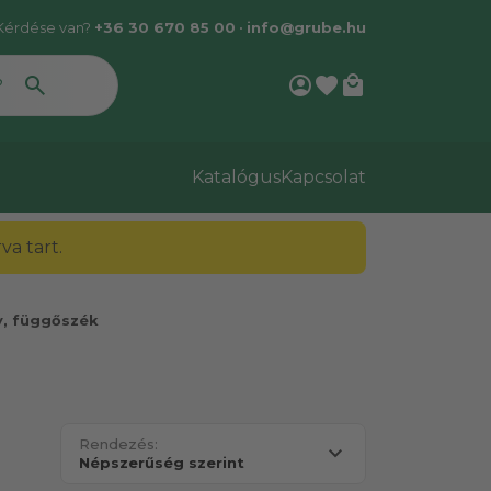
Kérdése van?
+36 30 670 85 00
•
info@grube.hu
account_circle
favorite
local_mall
Katalógus
Kapcsolat
a tart.
, függőszék
Rendezés: