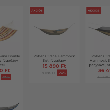
AKCIÓS
AKCIÓS
vana Double
Robens Trace Hammock
Robens Tra
s függőágy
Set, függőágy
Hammock Se
tel
ponyvával, s
15 890 Ft
0 Ft
36 4
19 890 Ft
-20%
-25%
45 990 