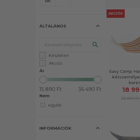
cm
AKCIÓS
expand_less
ÁLTALÁNOS
Készleten
Akciós
Ár
Easy Camp Ha
kétszemélye
keret
18 99
15 890 Ft
36 490 Ft
Nem
25 490 Ft
egyéb
expand_less
INFORMÁCIÓK