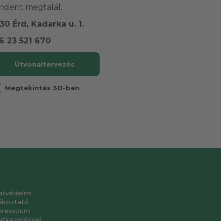
ndent megtalál.
30 Érd, Kadarka u. 1.
6 23 521 670
Útvonaltervezés
r
Megtekintés 3D-ben
atvédelmi
ékoztató
presszum
atkezeléssel