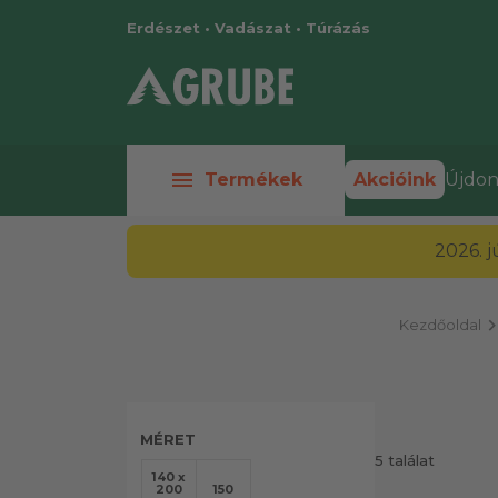
Erdészet • Vadászat • Túrázás
menu
Termékek
Akcióink
Újdon
2026. 
chevron_ri
Kezdőoldal
MÉRET
5 találat
140 x
200
150