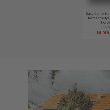
Easy Camp Ha
kétszemélye
keret
25 49
18 99