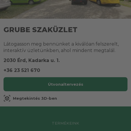
GRUBE SZAKÜZLET
Látogasson meg bennünket a kiválóan felszerelt,
interaktív üzletünkben, ahol mindent megtalál.
2030 Érd, Kadarka u. 1.
+36 23 521 670
Útvonaltervezés
view_in_ar
Megtekintés 3D-ben
TERMÉKEINK