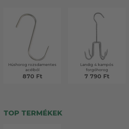
Húshorog rozsdamentes
Landig 4 kampós
acélból
forgóhorog
870 Ft
7 790 Ft
TOP TERMÉKEK