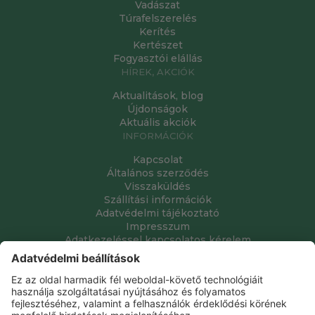
Vadászat
Túrafelszerelés
Kerítés
Kertészet
Fogyasztói elállás
HÍREK, AKCIÓK
Aktualitások, blog
Újdonságok
Aktuális akciók
INFORMÁCIÓK
Kapcsolat
Általános szerződés
Visszaküldés
Szállítási információk
Adatvédelmi tájékoztató
Impresszum
Adatkezeléssel kapcsolatos kérelem