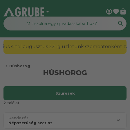
arrow_drop_down
account_circle
favorite
local_mall
július 4-től augusztus 22-ig üzletünk szombatonként zárv
chevron_left
Húshorog
HÚSHOROG
Szűrések
2 találat
Rendezés: