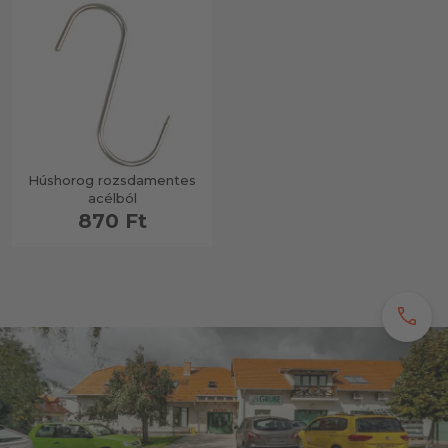
Húshorog rozsdamentes
acélból
870 Ft
call