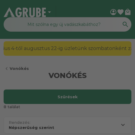
arrow_drop_down
account_circle
favorite
local_mall
július 4-től augusztus 22-ig üzletünk szombatonként zárv
chevron_left
Vonókés
VONÓKÉS
Szűrések
8 találat
Rendezés: