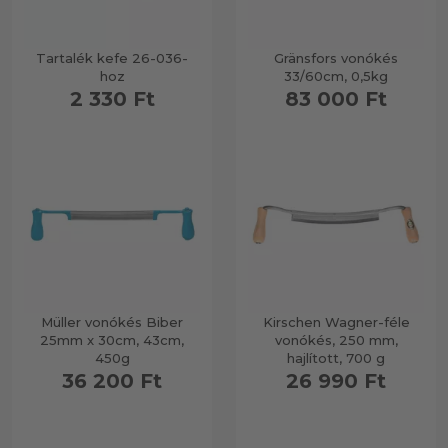
Tartalék kefe 26-036-
Gränsfors vonókés
hoz
33/60cm, 0,5kg
2 330 Ft
83 000 Ft
Müller vonókés Biber
Kirschen Wagner-féle
25mm x 30cm, 43cm,
vonókés, 250 mm,
450g
hajlított, 700 g
36 200 Ft
26 990 Ft