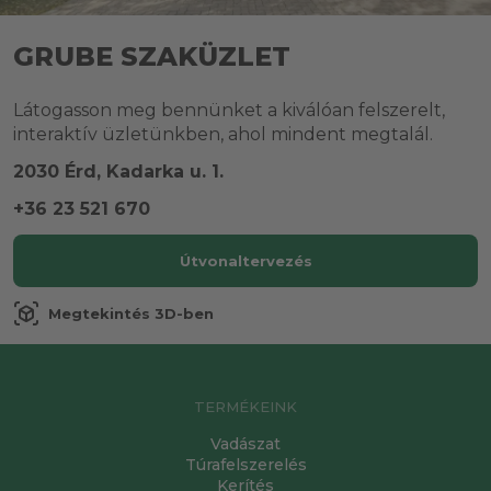
GRUBE SZAKÜZLET
Látogasson meg bennünket a kiválóan felszerelt,
interaktív üzletünkben, ahol mindent megtalál.
2030 Érd, Kadarka u. 1.
+36 23 521 670
Útvonaltervezés
view_in_ar
Megtekintés 3D-ben
TERMÉKEINK
Vadászat
Túrafelszerelés
Kerítés