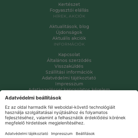
Kertészet
Fogyasztói elállás
HÍREK, AKCIÓK
Aktualitások, blog
Újdonságok
Aktuális akciók
INFORMÁCIÓK
Kapcsolat
Általános szerződés
Visszaküldés
Szállítási információk
Adatvédelmi tájékoztató
Impresszum
Adatkezeléssel kapcsolatos kérelem