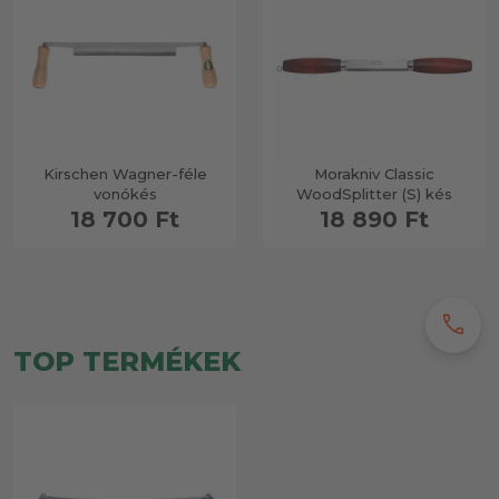
Kirschen Wagner-féle
Morakniv Classic
vonókés
WoodSplitter (S) kés
18 700 Ft
18 890 Ft
call
TOP TERMÉKEK