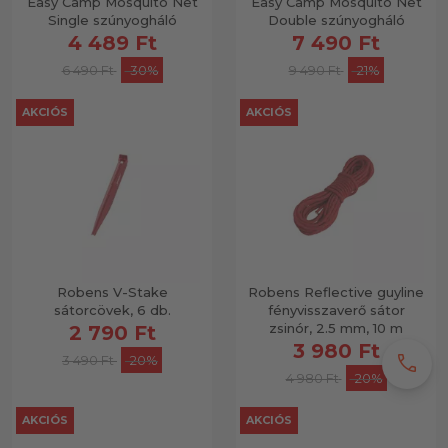
Easy Camp Mosquito Net
Easy Camp Mosquito Net
Single szúnyogháló
Double szúnyogháló
4 489 Ft
7 490 Ft
6 490 Ft
-30%
9 490 Ft
-21%
AKCIÓS
AKCIÓS
Robens V-Stake
Robens Reflective guyline
sátorcövek, 6 db.
fényvisszaverő sátor
zsinór, 2.5 mm, 10 m
2 790 Ft
3 980 Ft
call
3 490 Ft
-20%
4 980 Ft
-20%
AKCIÓS
AKCIÓS