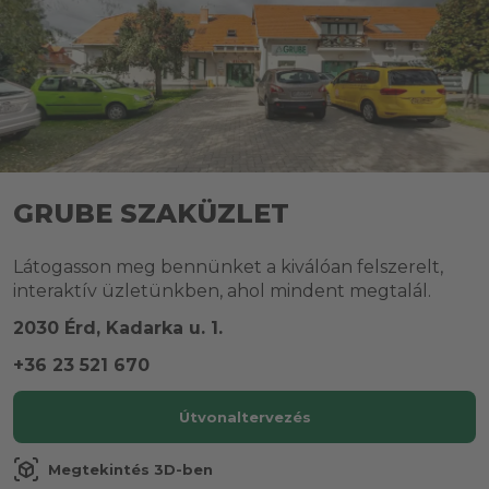
GRUBE SZAKÜZLET
Látogasson meg bennünket a kiválóan felszerelt,
interaktív üzletünkben, ahol mindent megtalál.
2030 Érd, Kadarka u. 1.
+36 23 521 670
Útvonaltervezés
view_in_ar
Megtekintés 3D-ben