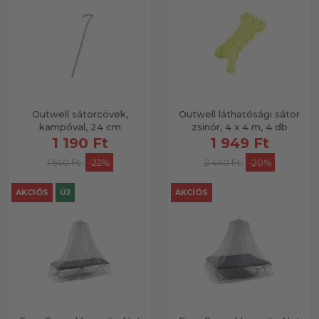
Outwell sátorcövek,
Outwell láthatósági sátor
kampóval, 24 cm
zsinór, 4 x 4 m, 4 db
1 190 Ft
1 949 Ft
1 540 Ft
-22%
2 440 Ft
-20%
AKCIÓS
ÚJ
AKCIÓS