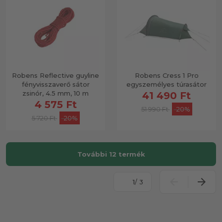
Robens Reflective guyline
Robens Cress 1 Pro
fényvisszaverő sátor
egyszemélyes túrasátor
zsinór, 4.5 mm, 10 m
41 490 Ft
4 575 Ft
51 990 Ft
-20%
5 720 Ft
-20%
További 12 termék
/ 3