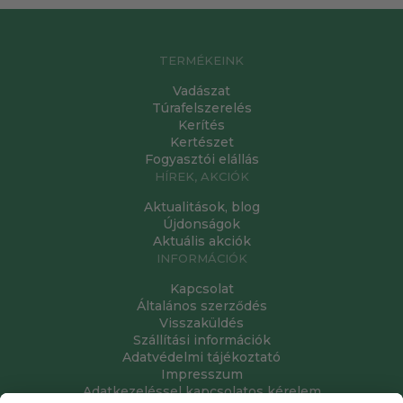
TERMÉKEINK
Vadászat
Túrafelszerelés
Kerítés
Kertészet
Fogyasztói elállás
HÍREK, AKCIÓK
Aktualitások, blog
Újdonságok
Aktuális akciók
INFORMÁCIÓK
Kapcsolat
Általános szerződés
Visszaküldés
Szállítási információk
Adatvédelmi tájékoztató
Impresszum
Adatkezeléssel kapcsolatos kérelem