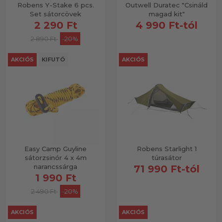
Robens Y-Stake 6 pcs.
Outwell Duratec "Csináld
Set sátorcövek
magad kit"
2 290 Ft
4 990 Ft-tól
2 890 Ft
-20%
AKCIÓS
KIFUTÓ
AKCIÓS
Easy Camp Guyline
Robens Starlight 1
sátorzsinór 4 x 4m
túrasátor
narancssárga
71 990 Ft-tól
1 990 Ft
2 490 Ft
-20%
AKCIÓS
AKCIÓS