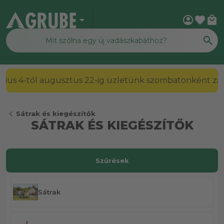
arrow_drop_down
account_circle
favorite
local_mall
2026. július 4-től augusztus 22-ig üzletünk szombato
chevron_left
Sátrak és kiegészítők
SÁTRAK ÉS KIEGÉSZÍTŐK
Szűrések
Sátrak