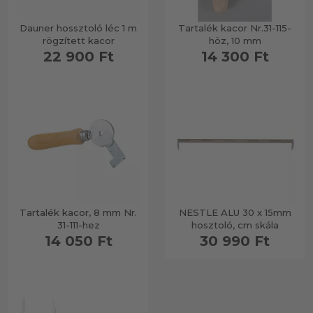
Dauner hossztoló léc 1 m
Tartalék kacor Nr.31-115-
rögzített kacor
höz, 10 mm
22 900 Ft
14 300 Ft
Tartalék kacor, 8 mm Nr.
NESTLE ALU 30 x 15mm
31-111-hez
hosztoló, cm skála
14 050 Ft
30 990 Ft