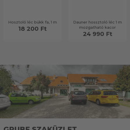
Hosztoló léc bükk fa, 1 m
Dauner hossztoló léc 1 m
mozgatható kacor
18 200 Ft
24 990 Ft
GRUBE SZAKÜZLET