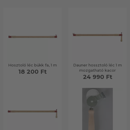
Hosztoló léc bükk fa, 1 m
Dauner hossztoló léc 1 m
mozgatható kacor
18 200 Ft
24 990 Ft