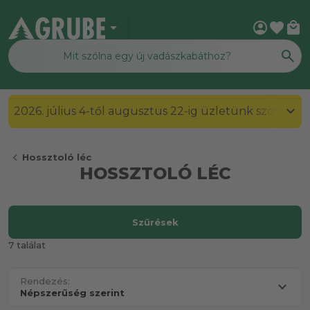
arrow_drop_down
account_circle
favorite
local_mall
2026. július 4-től augusztus 22-ig üzletünk szombato
chevron_left
Hossztoló léc
HOSSZTOLÓ LÉC
Szűrések
7 találat
Rendezés: