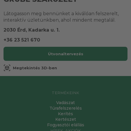
Látogasson meg bennünket a kiválóan felszerelt,
interaktív üzletünkben, ahol mindent megtalál.
2030 Érd, Kadarka u. 1.
+36 23 521 670
Útvonaltervezés
view_in_ar
Megtekintés 3D-ben
TERMÉKEINK
Vadászat
Túrafelszerelés
Kerítés
Kertészet
Fogyasztói elállás
HÍREK, AKCIÓK