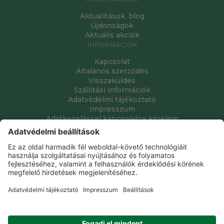
Aktualitások, blog
Újdonságok
Aktuális akciók
INFORMÁCIÓK
Kapcsolat
Általános szerződés
Visszaküldés
Szállítási információk
Adatvédelmi tájékoztató
Impresszum
Adatkezeléssel kapcsolatos kérelem