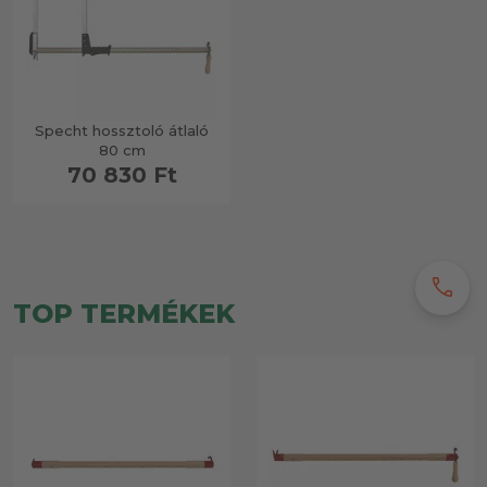
Specht hossztoló átlaló
80 cm
70 830 Ft
call
TOP TERMÉKEK