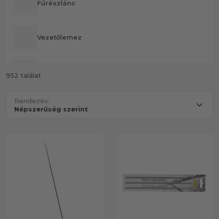
Fűrészlánc
Vezetőlemez
Motorfűrész kiegészítők
952 találat
Rendezés:
Döntő- és hasítóék
Fejsze & Balta
Capinok
Mérőszalag