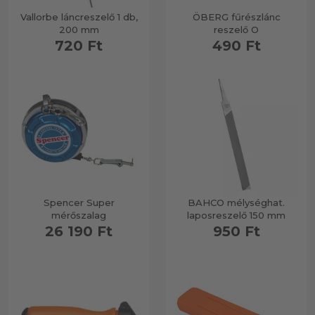
Vallorbe láncreszelő 1 db,
ÖBERG fűrészlánc
200 mm
reszelő O
Döntőemelők
720 Ft
490 Ft
Rönkfordító
Rakodóhorog
Láncélezés
Spencer Super
BAHCO mélységhat.
mérőszalag
laposreszelő 150 mm
26 190 Ft
950 Ft
Műhelyfelszerelés
Kenőanyag & olaj