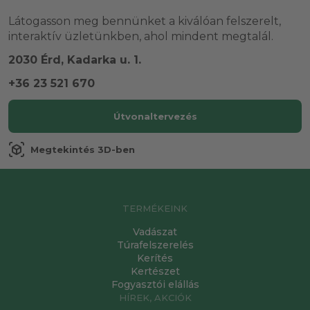
Látogasson meg bennünket a kiválóan felszerelt,
interaktív üzletünkben, ahol mindent megtalál.
2030 Érd, Kadarka u. 1.
+36 23 521 670
Útvonaltervezés
view_in_ar
Megtekintés 3D-ben
TERMÉKEINK
Vadászat
Túrafelszerelés
Kerítés
Kertészet
Fogyasztói elállás
HÍREK, AKCIÓK