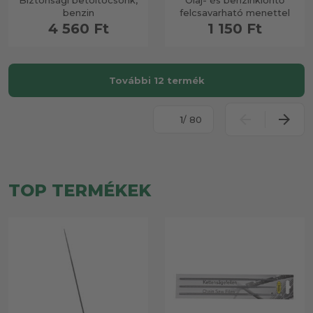
Biztonsági betöltöcsonk,
Olaj- és benzinkiöntő
benzin
felcsavarható menettel
4 560 Ft
1 150 Ft
További 12 termék
/ 80
TOP TERMÉKEK