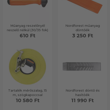
Kanna & kiöntő
Műanyag reszelőnyél
Nordforest műanyag
reszelő nélkül (30/35 fok)
döntőék
610 Ft
3 250 Ft
Tartalék mérőszalag, 15
Nordforest döntő és
m, szögkapoccsal
hasítóék
10 580 Ft
11 990 Ft