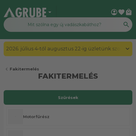
arrow_drop_down
account_circle
favorite
local_mall
2026. július 4-től augusztus 22-ig üzletünk szombato
chevron_left
Fakitermelés
FAKITERMELÉS
Szűrések
Motorfűrész