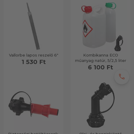
Vallorbe lapos reszelő 6"
Kombikanna ECO
műanyag natúr, 5/2,5 liter
1 530 Ft
6 100 Ft
call