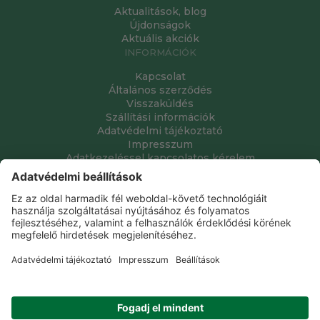
Aktualitások, blog
Újdonságok
Aktuális akciók
INFORMÁCIÓK
Kapcsolat
Általános szerződés
Visszaküldés
Szállítási információk
Adatvédelmi tájékoztató
Impresszum
Adatkezeléssel kapcsolatos kérelem