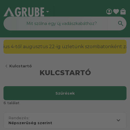
arrow_drop_down
account_circle
favorite
local_mall
2026. július 4-től augusztus 22-ig üzletünk szombato
chevron_left
Kulcstartó
KULCSTARTÓ
Szűrések
6 találat
Rendezés: