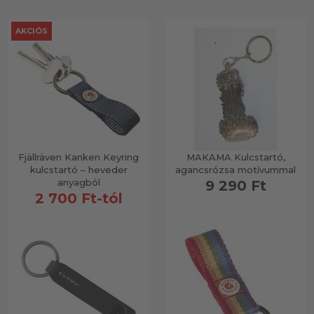
AKCIÓS
Fjällräven Kanken Keyring
MAKAMA Kulcstartó,
kulcstartó – heveder
agancsrózsa motívummal
anyagból
9 290 Ft
2 700 Ft-tól