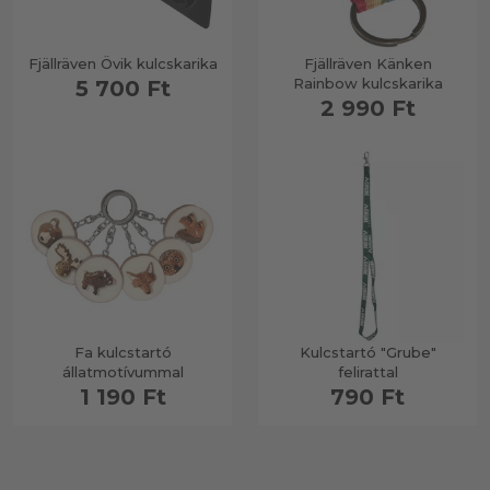
Fjällräven Övik kulcskarika
Fjällräven Känken
Rainbow kulcskarika
5 700 Ft
2 990 Ft
Fa kulcstartó
Kulcstartó "Grube"
állatmotívummal
felirattal
1 190 Ft
790 Ft