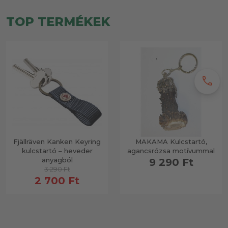
TOP TERMÉKEK
call
Fjällräven Kanken Keyring
MAKAMA Kulcstartó,
kulcstartó – heveder
agancsrózsa motívummal
anyagból
9 290 Ft
3 290 Ft
2 700 Ft